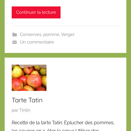
é
Continuer la lecture
l
e
4
Conserves
,
pomme
,
Verger
d
Un commentaire
é
c
e
m
b
r
e
2
Tarte Tatin
0
P
par
Tintin
1
u
7
Recette de la tarte Tatin: Éplucher des pommes,
b
les couper en 2, ôter le cœur Utiliser des