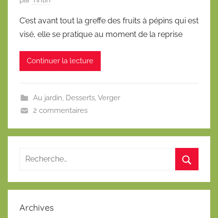
u
C’est avant tout la greffe des fruits à pépins qui est
b
visé, elle se pratique au moment de la reprise
l
i
Continuer la lecture
é
l
e
Au jardin
,
Desserts
,
Verger
2
2 commentaires
8
m
a
r
s
2
0
1
Archives
4