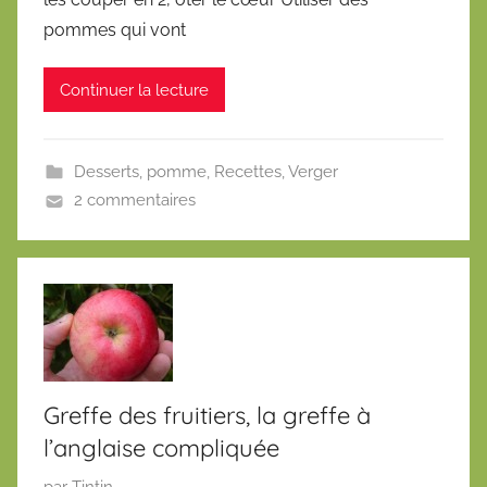
l
pommes qui vont
i
é
Continuer la lecture
l
e
9
Desserts
,
pomme
,
Recettes
,
Verger
a
2 commentaires
v
r
i
l
2
0
1
4
Greffe des fruitiers, la greffe à
l’anglaise compliquée
P
par
Tintin