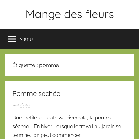
Aller
Mange des fleurs
au
contenu
Slogan
Menu
Étiquette :
pomme
Pomme sechée
P
par
Zara
u
Une petite délicatesse hivernale, la pomme
b
séchée, ! En hiver, lorsque le travail au jardin se
l
termine, on peut commencer
i