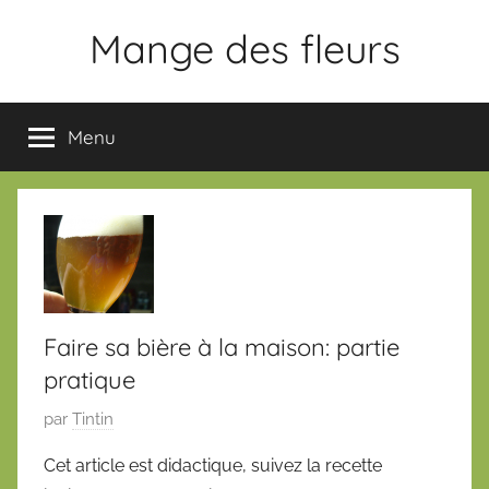
Aller
Mange des fleurs
au
contenu
Slogan
Menu
Faire sa bière à la maison: partie
pratique
P
par
Tintin
u
Cet article est didactique, suivez la recette
b