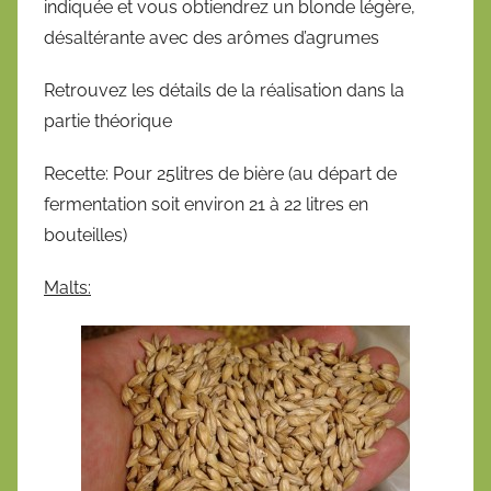
indiquée et vous obtiendrez un blonde légère,
l
désaltérante avec des arômes d’agrumes
i
é
Retrouvez les détails de la réalisation dans la
l
partie théorique
e
1
Recette: Pour 25litres de bière (au départ de
7
fermentation soit environ 21 à 22 litres en
m
bouteilles)
a
r
Malts:
s
2
0
1
4