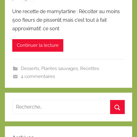
u
Une recette de mamytartine : Récolter au moins
b
500 fleurs de pissenlit mais c’est tout à fait
l
approximatif, ce sont
i
é
Continuer la lecture
l
e
1
Desserts
,
Plantes sauvages
,
Recettes
5
4 commentaires
m
a
i
2
0
1
2