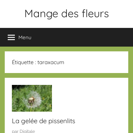
Aller
Mange des fleurs
au
contenu
Slogan
Menu
Étiquette :
taraxacum
La gelée de pissenlits
P
par
Digitale