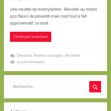
u
Une recette de mamytartine : Récolter au moins
b
500 fleurs de pissenlit mais c’est tout à fait
l
approximatif, ce sont
i
é
Continuer la lecture
l
e
1
Desserts
,
Plantes sauvages
,
Recettes
5
4 commentaires
m
a
i
2
0
1
2