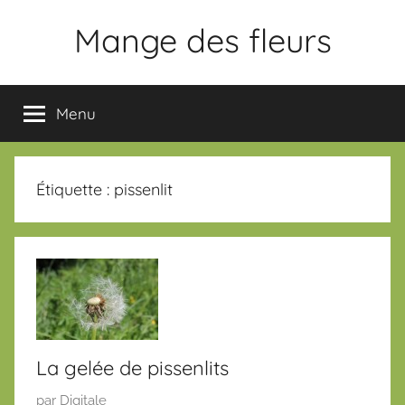
Aller
Mange des fleurs
au
contenu
Slogan
Menu
Étiquette :
pissenlit
La gelée de pissenlits
P
par
Digitale