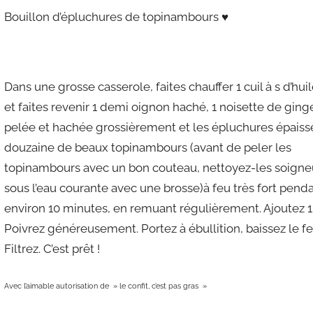
b
Bouillon d’épluchures de topinambours ♥
l
i
é
l
Dans une grosse casserole, faites chauffer 1 cuil à s d’huil
e
et faites revenir 1 demi oignon haché, 1 noisette de gin
1
pelée et hachée grossièrement et les épluchures épaiss
2
douzaine de beaux topinambours (avant de peler les
f
topinambours avec un bon couteau, nettoyez-les soign
é
sous l’eau courante avec une brosse)à feu très fort pend
v
r
environ 10 minutes, en remuant régulièrement. Ajoutez 1,5 
i
Poivrez généreusement. Portez à ébullition, baissez le f
e
Filtrez. C’est prêt !
r
2
Avec l’aimable autorisation de » le confit, c’est pas gras »
0