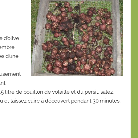
e d’olive
gembre
es d’une
eusement
ant
litre de bouillon de volaille et du persil, salez.
eu et laissez cuire à découvert pendant 30 minutes.