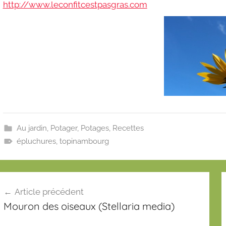
1
http://www.leconfitcestpasgras.com
2
Au jardin
,
Potager
,
Potages
,
Recettes
épluchures
,
topinambourg
avigation
Article précédent
e
Mouron des oiseaux (Stellaria media)
’article