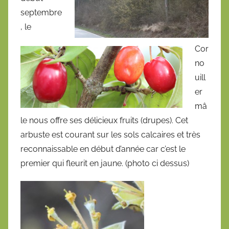
i
septembre
é
, le
l
e
Cor
9
no
a
uill
o
er
û
mâ
t
le nous offre ses délicieux fruits (drupes). Cet
2
arbuste est courant sur les sols calcaires et très
0
reconnaissable en début d’année car c’est le
1
premier qui fleurit en jaune. (photo ci dessus)
5