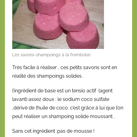
i
é
l
e
1
5
d
Les savons-shampoings à la framboise
é
c
Très facile à réaliser , ces petits savons sont en
e
réalité des shampoings solides .
m
b
l’ingrédient de base est un tensio actif (agent
r
lavant) assez doux : le sodium coco sulfate
e
,dérivé de l’huile de coco. c’est grâce à lui que l’on
2
peut réaliser un shampoing solide moussant .
0
1
Sans cet ingrédient :pas de mousse !