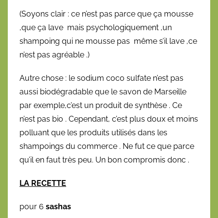
1
(Soyons clair : ce n’est pas parce que ça mousse
,que ça lave mais psychologiquement ,un
shampoing qui ne mousse pas même s’il lave ,ce
n’est pas agréable .)
Autre chose : le sodium coco sulfate n’est pas
aussi biodégradable que le savon de Marseille
par exemple,c’est un produit de synthèse . Ce
n’est pas bio . Cependant, c’est plus doux et moins
polluant que les produits utilisés dans les
shampoings du commerce . Ne fut ce que parce
qu’il en faut très peu. Un bon compromis donc .
LA RECETTE
pour 6
sashas