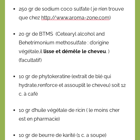
250 gr de sodium coco sulfate ( je n’en trouve
que chez
http://www.aroma-zone.com
)
20 gr de BTMS (Cetearyl alcohol and
Behetrimonium methosulfate : d’origine
végétale,il
lisse et démêle le cheveu
. )
(facultatif)
10 gr de phytokeratine (extrait de blé qui
hydrate,renforce et assouplit le cheveu) soit 12
c. à café
10 gr d’huile végétale de ricin ( le moins cher
est en pharmacie)
10 gr de beurre de karité (1 c. a soupe)