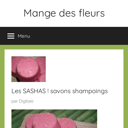
Aller
Mange des fleurs
au
contenu
Slogan
Menu
Les SASHAS ! savons shampoings
P
par
Digitale
u
b
l