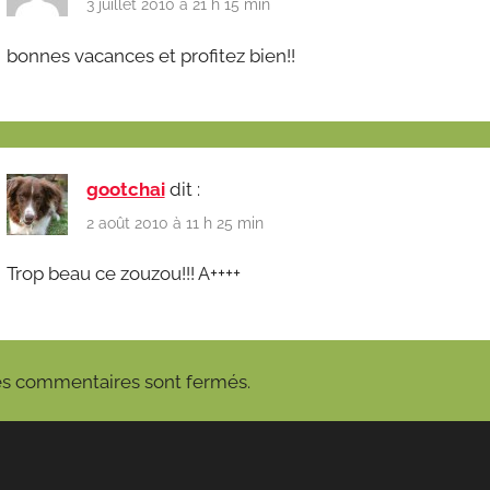
3 juillet 2010 à 21 h 15 min
bonnes vacances et profitez bien!!
gootchai
dit :
2 août 2010 à 11 h 25 min
Trop beau ce zouzou!!! A++++
s commentaires sont fermés.