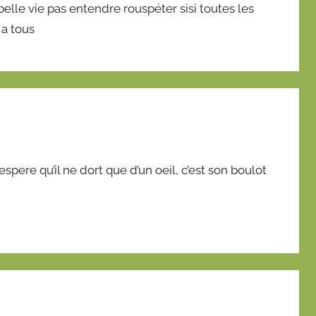
elle vie pas entendre rouspéter sisi toutes les
a tous
espere qu’il ne dort que d’un oeil, c’est son boulot