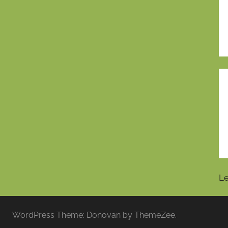
Le
WordPress Theme: Donovan by ThemeZee.