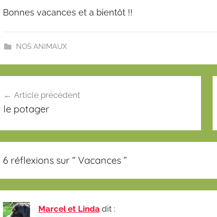
Bonnes vacances et a bientôt !!
NOS ANIMAUX
avigation
Article précédent
e
le potager
’article
6 réflexions sur “
Vacances
”
Marcel et Linda
dit :