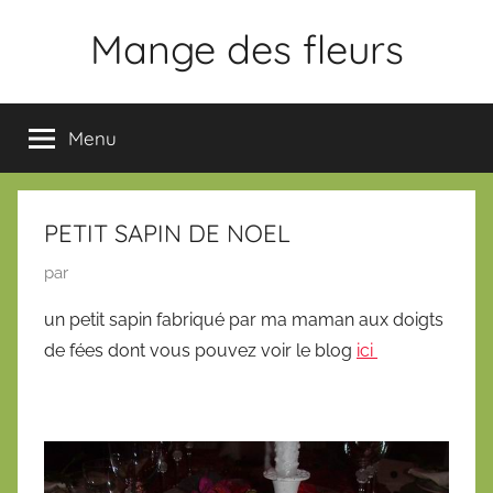
Aller
Mange des fleurs
au
contenu
Slogan
Menu
PETIT SAPIN DE NOEL
P
par
u
un petit sapin fabriqué par ma maman aux doigts
b
de fées dont vous pouvez voir le blog
ici
l
i
é
l
e