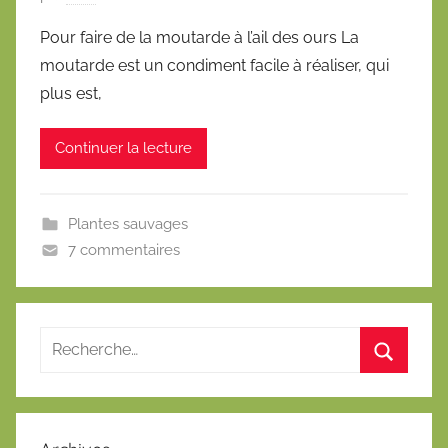
u
Pour faire de la moutarde à l’ail des ours La
b
moutarde est un condiment facile à réaliser, qui
l
plus est,
i
é
Continuer la lecture
l
e
1
Plantes sauvages
m
7 commentaires
a
i
2
0
1
6