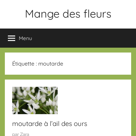
Aller
Mange des fleurs
au
contenu
Slogan
Menu
Étiquette :
moutarde
moutarde à l’ail des ours
P
par
Zara