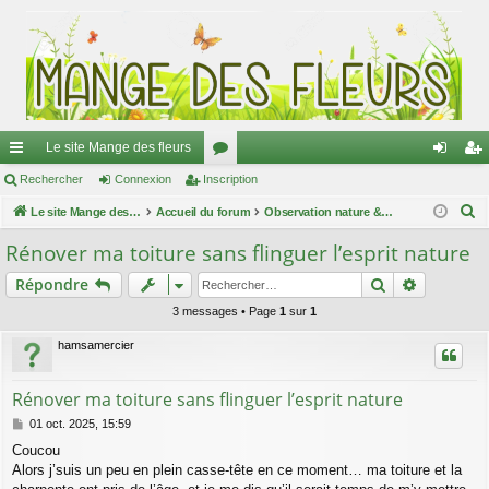
Le site Mange des fleurs
ac
Rechercher
Connexion
Inscription
or
on
ns
R
co
Le site Mange des fleurs
Accueil du forum
u
Observation nature & Identification
ne
cri
e
ur
m
xi
pti
Rénover ma toiture sans flinguer l’esprit nature
c
ci
s
on
on
Rechercher
Recherch
Répondre
h
e
s
3 messages • Page
1
sur
1
r
hamsamercier
c
h
Rénover ma toiture sans flinguer l’esprit nature
e
M
01 oct. 2025, 15:59
r
e
Coucou
s
Alors j’suis un peu en plein casse-tête en ce moment… ma toiture et la
s
a