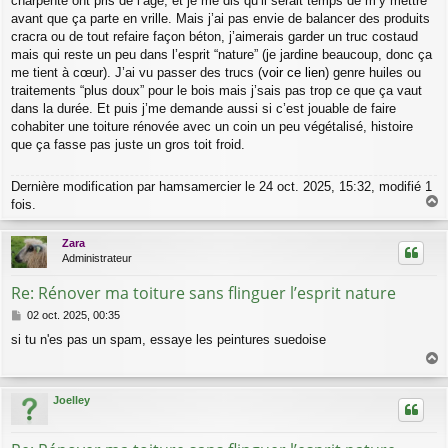
charpente ont pris de l’âge, et je me dis qu’il serait temps de m’y mettre
g
avant que ça parte en vrille. Mais j’ai pas envie de balancer des produits
e
cracra ou de tout refaire façon béton, j’aimerais garder un truc costaud
mais qui reste un peu dans l’esprit “nature” (je jardine beaucoup, donc ça
me tient à cœur). J’ai vu passer des trucs (
voir ce lien
) genre huiles ou
traitements “plus doux” pour le bois mais j’sais pas trop ce que ça vaut
dans la durée. Et puis j’me demande aussi si c’est jouable de faire
cohabiter une toiture rénovée avec un coin un peu végétalisé, histoire
que ça fasse pas juste un gros toit froid.
Dernière modification par
hamsamercier
le 24 oct. 2025, 15:32, modifié 1
fois.
a
u
Zara
t
Administrateur
Re: Rénover ma toiture sans flinguer l’esprit nature
M
02 oct. 2025, 00:35
e
si tu n'es pas un spam, essaye les peintures suedoise
s
s
a
a
g
u
Joelley
e
t