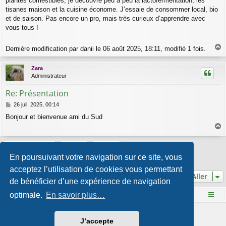
plantes comestibles, je découvre peu à peu la lactofermentation, les
g
tisanes maison et la cuisine économe. J’essaie de consommer local, bio
e
et de saison. Pas encore un pro, mais très curieux d’apprendre avec
vous tous !
Dernière modification par
danii
le 06 août 2025, 18:11, modifié 1 fois.
a
u
Zara
t
Administrateur
Re: Présentation
M
26 juil. 2025, 00:14
e
Bonjour et bienvenue ami du Sud
s
s
a
a
g
u
Répondre
e
t
En poursuivant votre navigation sur ce site, vous
2 messages • Page
1
sur
1
acceptez l’utilisation de cookies vous permettant
Aller
de bénéficier d’une expérience de navigation
optimale.
En savoir plus…
Le site Mange des fleurs
Accueil du forum
Développé par
phpBB
® Forum Software © phpBB Limited
J’accepte
Style par
Arty
- phpBB 3.3 par MrGaby