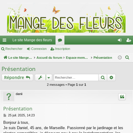
Le site Mange des fleurs
ac
Rechercher
Connexion
Inscription
or
on
ns
R
co
Le site Mange des fleurs
Accueil du forum
u
Espace membres
Présentation
ne
cri
e
ur
m
xi
pti
Présentation
c
ci
s
on
on
Rechercher
Recherch
Répondre
h
e
s
2 messages • Page
1
sur
1
r
danii
c
h
Présentation
e
M
25 juil. 2025, 14:23
r
e
Bonjour à tous,
s
Je suis Daniel, 45 ans, de Marseille. Passionné par le jardinage et les
s
a