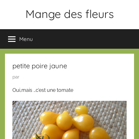
Aller
Mange des fleurs
au
contenu
Slogan
Menu
petite poire jaune
P
par
u
Oui,mais …c’est une tomate
b
l
i
é
l
e