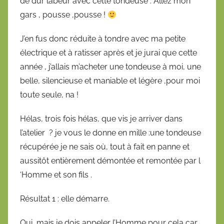
de dur labeur avec cette tondeuse . Allez mon
gars , pousse ,pousse !
J’en fus donc réduite à tondre avec ma petite
électrique et à ratisser après et je jurai que cette
année , j’allais m’acheter une tondeuse à moi, une
belle, silencieuse et maniable et légère ,pour moi
toute seule, na !
Hélas, trois fois hélas, que vis je arriver dans
l’atelier ? je vous le donne en mille :une tondeuse
récupérée je ne sais où, tout à fait en panne et
aussitôt entièrement démontée et remontée par l
‘Homme et son fils .
Résultat 1 : elle démarre.
Oui ,mais je dois appeler l’Homme pour cela car