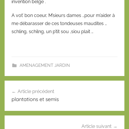
invention belge .
A vot’ bon coeur, M’sieurs dames …pour m’aider à
me débarasser de ces tondeuses maudites …
schling, schilng, un p’tit sou ,siou plait …
AMENAGEMENT JARDIN
Navigation
Article précédent
de
plantations et semis
l’article
Article suivant