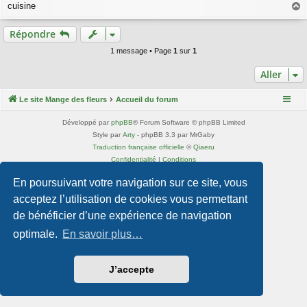
cuisine
s
a
a
g
u
Répondre
e
t
1 message • Page
1
sur
1
Aller
Le site Mange des fleurs
Accueil du forum
Développé par
phpBB
® Forum Software © phpBB Limited
Style par
Arty
- phpBB 3.3 par MrGaby
Traduction française officielle
©
Qiaeru
Confidentialité
|
Conditions
En poursuivant votre navigation sur ce site, vous
acceptez l’utilisation de cookies vous permettant
de bénéficier d’une expérience de navigation
optimale.
En savoir plus…
J’accepte