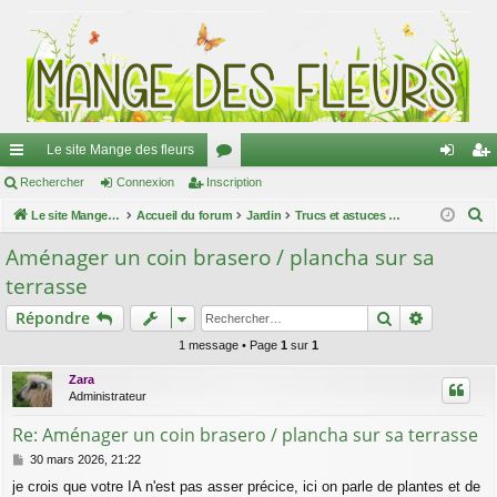
Le site Mange des fleurs
ac
Rechercher
Connexion
Inscription
or
on
ns
R
co
Le site Mange des fleurs
Accueil du forum
u
Jardin
Trucs et astuces au jardin
ne
cri
e
ur
m
xi
pti
Aménager un coin brasero / plancha sur sa
c
terrasse
ci
s
on
on
h
e
Rechercher
Recherch
Répondre
s
r
1 message • Page
1
sur
1
c
Zara
h
Administrateur
e
Re: Aménager un coin brasero / plancha sur sa terrasse
r
M
30 mars 2026, 21:22
e
je crois que votre IA n'est pas asser précice, ici on parle de plantes et de
s