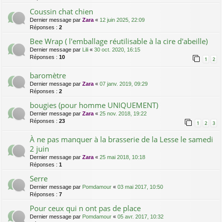
Coussin chat chien
Dernier message par
Zara
«
12 juin 2025, 22:09
Réponses :
2
Bee Wrap ( l'emballage réutilisable à la cire d'abeille)
Dernier message par
Lili
«
30 oct. 2020, 16:15
Réponses :
10
1
2
baromètre
Dernier message par
Zara
«
07 janv. 2019, 09:29
Réponses :
2
bougies (pour homme UNIQUEMENT)
Dernier message par
Zara
«
25 nov. 2018, 19:22
Réponses :
23
1
2
3
À ne pas manquer à la brasserie de la Lesse le samedi
2 juin
Dernier message par
Zara
«
25 mai 2018, 10:18
Réponses :
1
Serre
Dernier message par
Pomdamour
«
03 mai 2017, 10:50
Réponses :
7
Pour ceux qui n ont pas de place
Dernier message par
Pomdamour
«
05 avr. 2017, 10:32