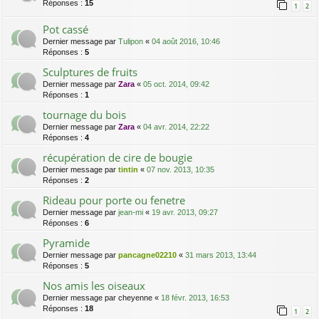
Réponses :
15
1
2
Pot cassé
Dernier message par
Tulipon
«
04 août 2016, 10:46
Réponses :
5
Sculptures de fruits
Dernier message par
Zara
«
05 oct. 2014, 09:42
Réponses :
1
tournage du bois
Dernier message par
Zara
«
04 avr. 2014, 22:22
Réponses :
4
récupération de cire de bougie
Dernier message par
tintin
«
07 nov. 2013, 10:35
Réponses :
2
Rideau pour porte ou fenetre
Dernier message par
jean-mi
«
19 avr. 2013, 09:27
Réponses :
6
Pyramide
Dernier message par
pancagne02210
«
31 mars 2013, 13:44
Réponses :
5
Nos amis les oiseaux
Dernier message par
cheyenne
«
18 févr. 2013, 16:53
Réponses :
18
1
2