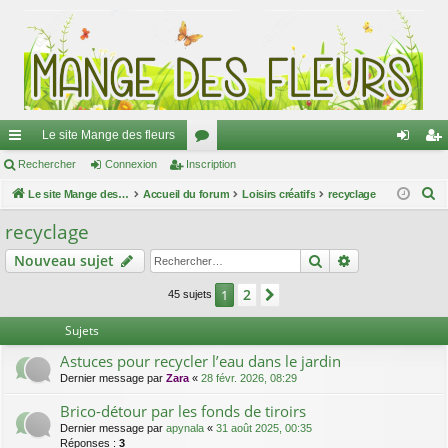
Le site Mange des fleurs
ac
Rechercher
Connexion
Inscription
or
on
ns
R
co
Le site Mange des fleurs
Accueil du forum
u
Loisirs créatifs
recyclage
ne
cri
e
ur
m
xi
pti
recyclage
c
ci
s
on
on
Rechercher
Recherche av
Nouveau sujet
h
e
s
2
1
Suivant
45 sujets
r
c
Sujets
h
Astuces pour recycler l’eau dans le jardin
e
Dernier message par
Zara
«
28 févr. 2026, 08:29
r
Brico-détour par les fonds de tiroirs
Dernier message par
apynala
«
31 août 2025, 00:35
Réponses :
3