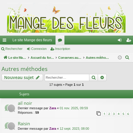
Le site Mange des fleurs
ac
Rechercher
Connexion
Inscription
or
on
ns
R
co
Le site Mange des fleurs
Accueil du forum
u
Conserves au naturel
Autres méthodes
ne
cri
e
ur
m
xi
pti
Autres méthodes
c
ci
s
on
on
Rechercher
Recherche av
Nouveau sujet
h
e
s
17 sujets • Page
1
sur
1
r
Sujets
c
ail noir
h
Dernier message par
Zara
«
01 nov. 2025, 09:59
e
Réponses :
59
1
2
3
4
5
6
r
Raisin
Dernier message par
Zara
«
12 sept. 2023, 08:00