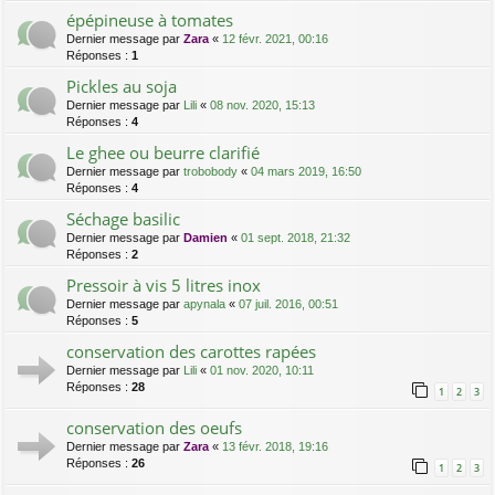
épépineuse à tomates
Dernier message par
Zara
«
12 févr. 2021, 00:16
Réponses :
1
Pickles au soja
Dernier message par
Lili
«
08 nov. 2020, 15:13
Réponses :
4
Le ghee ou beurre clarifié
Dernier message par
trobobody
«
04 mars 2019, 16:50
Réponses :
4
Séchage basilic
Dernier message par
Damien
«
01 sept. 2018, 21:32
Réponses :
2
Pressoir à vis 5 litres inox
Dernier message par
apynala
«
07 juil. 2016, 00:51
Réponses :
5
conservation des carottes rapées
Dernier message par
Lili
«
01 nov. 2020, 10:11
Réponses :
28
1
2
3
conservation des oeufs
Dernier message par
Zara
«
13 févr. 2018, 19:16
Réponses :
26
1
2
3