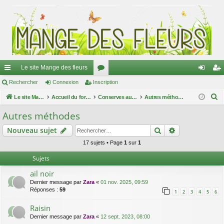
Le site Mange des fleurs
ac
Rechercher
Connexion
Inscription
or
on
ns
R
co
Le site Mange des fleurs
Accueil du forum
u
Conserves au naturel
Autres méthodes
ne
cri
e
ur
m
xi
pti
Autres méthodes
c
ci
s
on
on
Rechercher
Recherche av
Nouveau sujet
h
e
s
17 sujets • Page
1
sur
1
r
Sujets
c
ail noir
h
Dernier message par
Zara
«
01 nov. 2025, 09:59
e
Réponses :
59
1
2
3
4
5
6
r
Raisin
Dernier message par
Zara
«
12 sept. 2023, 08:00