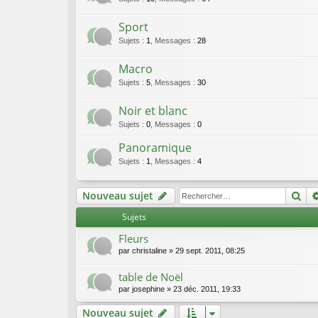
Sport
Sujets
:
1
,
Messages
:
28
Macro
Sujets
:
5
,
Messages
:
30
Noir et blanc
Sujets
:
0
,
Messages
:
0
Panoramique
Sujets
:
1
,
Messages
:
4
Re
Nouveau sujet
Sujets
Fleurs
par
christaline
»
29 sept. 2011, 08:25
table de Noël
par
josephine
»
23 déc. 2011, 19:33
Nouveau sujet