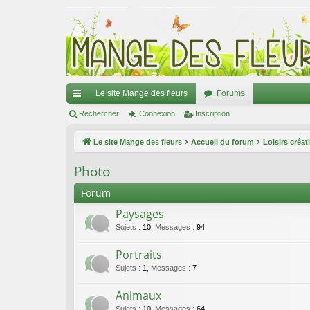
Le site Mange des fleurs
Forums
ac
Rechercher
Connexion
Inscription
co
Le site Mange des fleurs
Accueil du forum
Loisirs créat
ur
Photo
ci
Forum
s
Paysages
Sujets
:
10
,
Messages
:
94
Portraits
Sujets
:
1
,
Messages
:
7
Animaux
Sujets
:
10
,
Messages
:
64