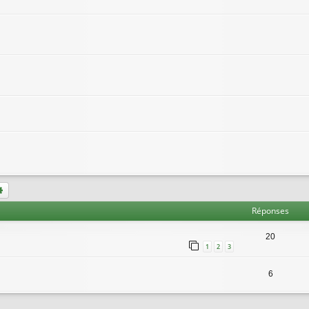
chercher
Recherche avancée
Réponses
20
1
2
3
6