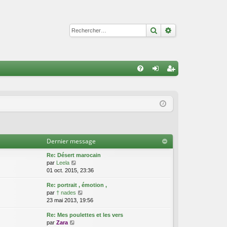
Rechercher
Recherche avan
R
FA
on
ns
Q
ne
cri
xi
pti
on
on
Dernier message
Re: Désert marocain
C
par
Leela
o
01 oct. 2015, 23:36
n
Re: portrait , émotion ,
s
C
par
† nades
u
o
23 mai 2013, 19:56
l
n
t
Re: Mes poulettes et les vers
s
e
C
par
Zara
u
r