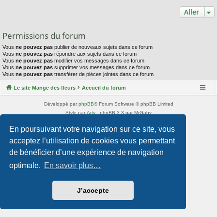
Aller
Permissions du forum
Vous
ne pouvez pas
publier de nouveaux sujets dans ce forum
Vous
ne pouvez pas
répondre aux sujets dans ce forum
Vous
ne pouvez pas
modifier vos messages dans ce forum
Vous
ne pouvez pas
supprimer vos messages dans ce forum
Vous
ne pouvez pas
transférer de pièces jointes dans ce forum
Le site Mange des fleurs
Accueil du forum
Développé par
phpBB
® Forum Software © phpBB Limited
Style par
Arty
- phpBB 3.3 par MrGaby
Traduction française officielle
©
Qiaeru
En poursuivant votre navigation sur ce site, vous
Confidentialité
|
Conditions
acceptez l’utilisation de cookies vous permettant
de bénéficier d’une expérience de navigation
optimale.
En savoir plus…
J’accepte