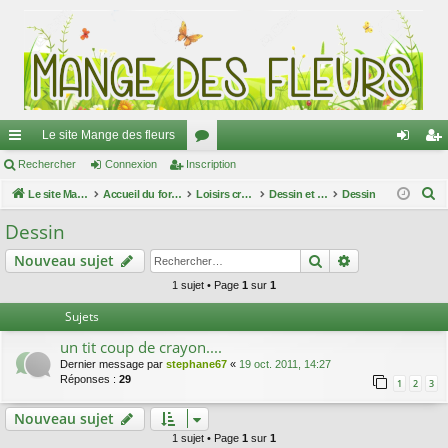
Le site Mange des fleurs
ac
Rechercher
Connexion
Inscription
or
on
ns
R
co
Le site Mange des fleurs
Accueil du forum
u
Loisirs créatifs
Dessin et peinture
Dessin
ne
cri
e
ur
m
xi
pti
Dessin
c
ci
s
on
on
Rechercher
Recherche av
Nouveau sujet
h
e
s
1 sujet • Page
1
sur
1
r
Sujets
c
un tit coup de crayon....
h
Dernier message par
stephane67
«
19 oct. 2011, 14:27
e
Réponses :
29
1
2
3
r
Nouveau sujet
1 sujet • Page
1
sur
1