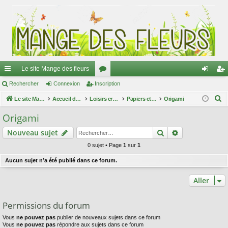
Le site Mange des fleurs
ac
Rechercher
Connexion
Inscription
or
on
ns
R
co
Le site Mange des fleurs
Accueil du forum
u
Loisirs créatifs
Papiers et cartons
Origami
ne
cri
e
ur
m
xi
pti
Origami
c
ci
s
on
on
Rechercher
Recherche av
Nouveau sujet
h
e
s
0 sujet • Page
1
sur
1
r
Aucun sujet n’a été publié dans ce forum.
c
h
Aller
e
r
Permissions du forum
Vous
ne pouvez pas
publier de nouveaux sujets dans ce forum
Vous
ne pouvez pas
répondre aux sujets dans ce forum