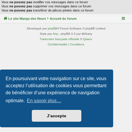
Vous
ne pouvez pas
modifier vos messages dans ce forum
Vous
ne pouvez pas
supprimer vos messages dans ce forum
Vous
ne pouvez pas
transférer de pièces jointes dans ce forum
Le site Mange des fleurs
Accueil du forum
Développé par
phpBB
® Forum Software © phpBB Limited
Style par
Arty
- phpBB 3.3 par MrGaby
Traduction française officielle
©
Qiaeru
Confidentialité
|
Conditions
En poursuivant votre navigation sur ce site, vous
acceptez l’utilisation de cookies vous permettant
de bénéficier d’une expérience de navigation
optimale.
En savoir plus…
J’accepte