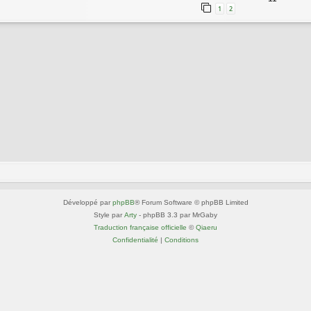
1
2
Développé par
phpBB
® Forum Software © phpBB Limited
Style par
Arty
- phpBB 3.3 par MrGaby
Traduction française officielle
©
Qiaeru
Confidentialité
|
Conditions