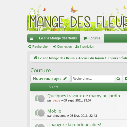
Le site Mange des fleurs
Forums
ac
Rechercher
Connexion
Inscription
co
Le site Mange des fleurs
Accueil du forum
Loisirs créat
ur
Couture
ci
Re
Nouveau sujet
s
Sujets
Quelques travaux de mamy au jardin
par
papy
»
09 sept. 2011, 23:07
Mobile
par
cheyenne
»
05 févr. 2013, 22:43
j'inaugure la rubrique alors!