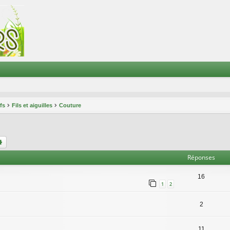
ifs
Fils et aiguilles
Couture
chercher
Recherche avancée
Réponses
16
1
2
2
11