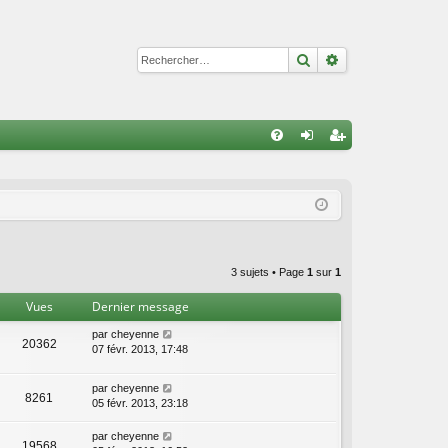
Rechercher
Recherche avan
R
FA
on
ns
Q
ne
cri
xi
pti
on
on
3 sujets • Page
1
sur
1
Vues
Dernier message
par
cheyenne
20362
07 févr. 2013, 17:48
par
cheyenne
8261
05 févr. 2013, 23:18
par
cheyenne
19568