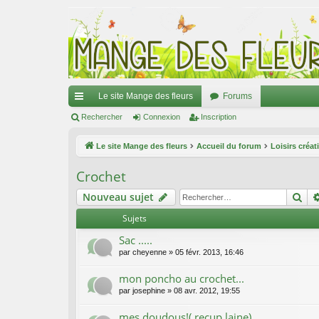
Le site Mange des fleurs
Forums
ac
Rechercher
Connexion
Inscription
co
Le site Mange des fleurs
Accueil du forum
Loisirs créat
ur
Crochet
ci
Re
Nouveau sujet
s
Sujets
Sac .....
par
cheyenne
»
05 févr. 2013, 16:46
mon poncho au crochet...
par
josephine
»
08 avr. 2012, 19:55
mes doudous!( recup laine)