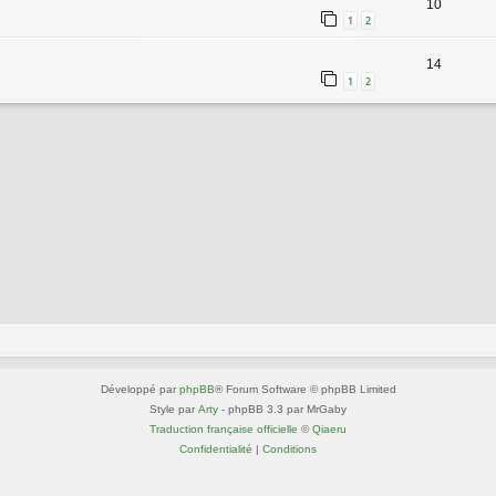
10
1
2
14
1
2
Développé par
phpBB
® Forum Software © phpBB Limited
Style par
Arty
- phpBB 3.3 par MrGaby
Traduction française officielle
©
Qiaeru
Confidentialité
|
Conditions