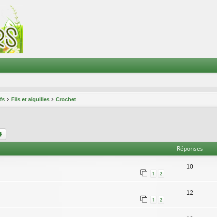
ifs
Fils et aiguilles
Crochet
chercher
Recherche avancée
Réponses
10
1
2
12
1
2