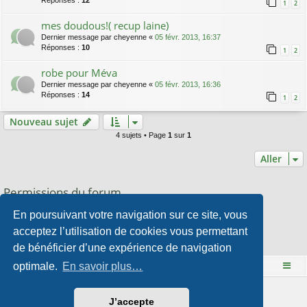
Réponses :
12
1
2
mes doudous!( recup laine)
Dernier message par
cheyenne
«
05 févr. 2013, 16:37
Réponses :
10
1
2
robe pour Méva
Dernier message par
cheyenne
«
05 févr. 2013, 16:36
Réponses :
14
1
2
Nouveau sujet
4 sujets • Page
1
sur
1
Aller
Permissions du forum
Vous
ne pouvez pas
publier de nouveaux sujets dans ce forum
En poursuivant votre navigation sur ce site, vous
Vous
ne pouvez pas
répondre aux sujets dans ce forum
Vous
ne pouvez pas
modifier vos messages dans ce forum
acceptez l’utilisation de cookies vous permettant
Vous
ne pouvez pas
supprimer vos messages dans ce forum
de bénéficier d’une expérience de navigation
Vous
ne pouvez pas
transférer de pièces jointes dans ce forum
optimale.
En savoir plus…
Le site Mange des fleurs
Accueil du forum
Développé par
phpBB
® Forum Software © phpBB Limited
J’accepte
Style par
Arty
- phpBB 3.3 par MrGaby