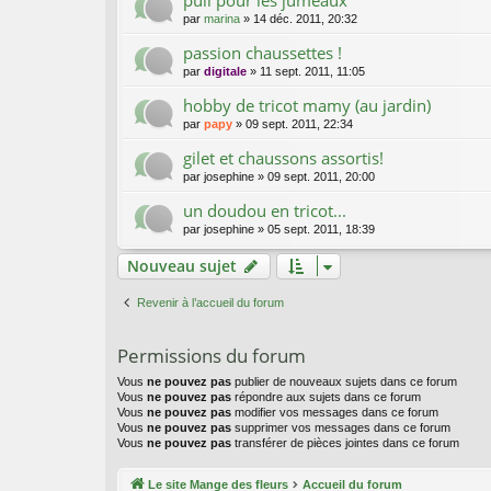
par
marina
»
14 déc. 2011, 20:32
passion chaussettes !
par
digitale
»
11 sept. 2011, 11:05
hobby de tricot mamy (au jardin)
par
papy
»
09 sept. 2011, 22:34
gilet et chaussons assortis!
par
josephine
»
09 sept. 2011, 20:00
un doudou en tricot...
par
josephine
»
05 sept. 2011, 18:39
Nouveau sujet
Revenir à l’accueil du forum
Permissions du forum
Vous
ne pouvez pas
publier de nouveaux sujets dans ce forum
Vous
ne pouvez pas
répondre aux sujets dans ce forum
Vous
ne pouvez pas
modifier vos messages dans ce forum
Vous
ne pouvez pas
supprimer vos messages dans ce forum
Vous
ne pouvez pas
transférer de pièces jointes dans ce forum
Le site Mange des fleurs
Accueil du forum