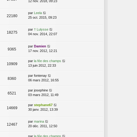
12 nov. 2018, 09:23
par
Leela
22180
25 oct. 2015, 09:23
par
† Lulysse
18275
04 nov. 2014, 22:07
par
Damien
9365
17 nov. 2012, 12:21
par
la fée des champs
10909
13 juin 2012, 22:33
par
fontenay
8360
06 mars 2012, 16:55
par
josephine
6521
03 mars 2012, 11:49
par
stephane67
14669
30 janv. 2012, 13:39
par
marina
12467
20 déc. 2011, 12:50
par
la fée des champs