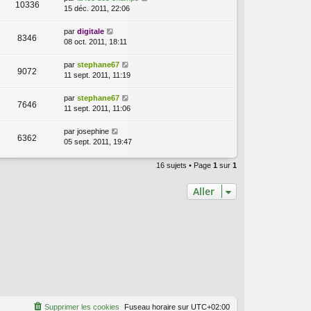
10336
15 déc. 2011, 22:06
par
digitale
8346
08 oct. 2011, 18:11
par
stephane67
9072
11 sept. 2011, 11:19
par
stephane67
7646
11 sept. 2011, 11:06
par
josephine
6362
05 sept. 2011, 19:47
16 sujets • Page
1
sur
1
Aller
Supprimer les cookies
Fuseau horaire sur
UTC+02:00