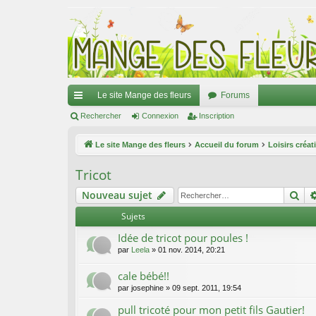
Le site Mange des fleurs
Forums
ac
Rechercher
Connexion
Inscription
co
Le site Mange des fleurs
Accueil du forum
Loisirs créat
ur
Tricot
ci
Re
Nouveau sujet
s
Sujets
Idée de tricot pour poules !
par
Leela
»
01 nov. 2014, 20:21
cale bébé!!
par
josephine
»
09 sept. 2011, 19:54
pull tricoté pour mon petit fils Gautier!