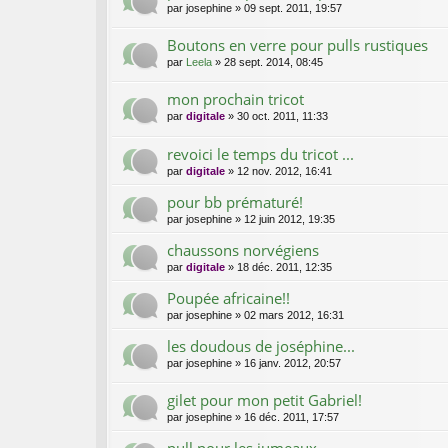
par
josephine
»
09 sept. 2011, 19:57
Boutons en verre pour pulls rustiques
par
Leela
»
28 sept. 2014, 08:45
mon prochain tricot
par
digitale
»
30 oct. 2011, 11:33
revoici le temps du tricot ...
par
digitale
»
12 nov. 2012, 16:41
pour bb prématuré!
par
josephine
»
12 juin 2012, 19:35
chaussons norvégiens
par
digitale
»
18 déc. 2011, 12:35
Poupée africaine!!
par
josephine
»
02 mars 2012, 16:31
les doudous de joséphine...
par
josephine
»
16 janv. 2012, 20:57
gilet pour mon petit Gabriel!
par
josephine
»
16 déc. 2011, 17:57
pull pour les jumeaux