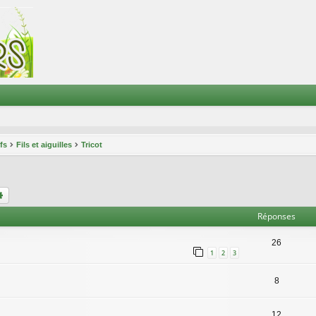
ifs
Fils et aiguilles
Tricot
chercher
Recherche avancée
Réponses
26
1
2
3
8
12