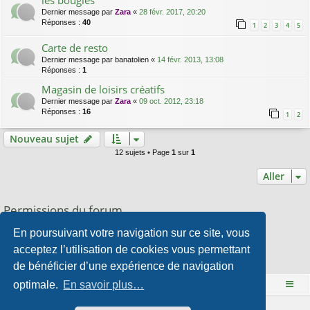
Dernier message par
Zara
«
28 févr. 2017, 20:20
Réponses :
40
1
2
3
4
5
Carte de resto
Dernier message par
banatolien
«
14 févr. 2013, 13:08
Réponses :
1
Magasin de loisirs créatifs
Dernier message par
Zara
«
09 oct. 2012, 23:18
Réponses :
16
1
2
Nouveau sujet
12 sujets • Page
1
sur
1
Aller
Permissions du forum
Vous
ne pouvez pas
publier de nouveaux sujets dans ce forum
En poursuivant votre navigation sur ce site, vous
Vous
ne pouvez pas
répondre aux sujets dans ce forum
Vous
ne pouvez pas
modifier vos messages dans ce forum
acceptez l’utilisation de cookies vous permettant
Vous
ne pouvez pas
supprimer vos messages dans ce forum
de bénéficier d’une expérience de navigation
Vous
ne pouvez pas
transférer de pièces jointes dans ce forum
optimale.
En savoir plus…
Le site Mange des fleurs
Accueil du forum
Développé par
phpBB
® Forum Software © phpBB Limited