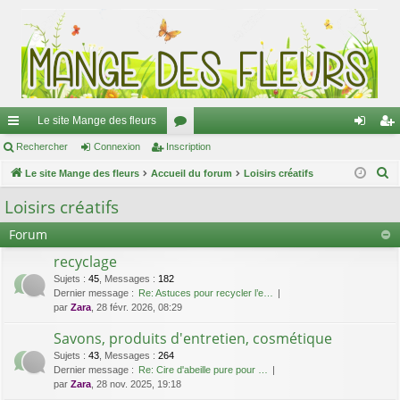
Le site Mange des fleurs
ac
Rechercher
Connexion
Inscription
or
on
ns
R
co
Le site Mange des fleurs
Accueil du forum
u
Loisirs créatifs
ne
cri
e
ur
m
xi
pti
Loisirs créatifs
c
ci
s
on
on
Forum
h
e
s
recyclage
r
Sujets
:
45
,
Messages
:
182
c
Dernier message :
Re: Astuces pour recycler l’e…
par
Zara
, 28 févr. 2026, 08:29
h
e
Savons, produits d'entretien, cosmétique
r
Sujets
:
43
,
Messages
:
264
Dernier message :
Re: Cire d'abeille pure pour …
par
Zara
, 28 nov. 2025, 19:18