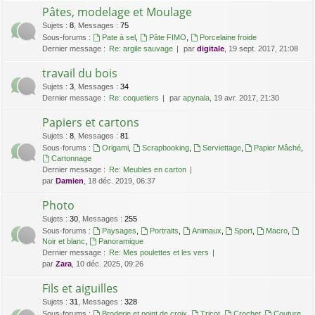
Pâtes, modelage et Moulage
Sujets
:
8
,
Messages
:
75
Sous-forums :
Pate à sel
,
Pâte FIMO
,
Porcelaine froide
Dernier message :
Re: argile sauvage
par
digitale
, 19 sept. 2017, 21:08
travail du bois
Sujets
:
3
,
Messages
:
34
Dernier message :
Re: coquetiers
par
apynala
, 19 avr. 2017, 21:30
Papiers et cartons
Sujets
:
8
,
Messages
:
81
Sous-forums :
Origami
,
Scrapbooking
,
Serviettage
,
Papier Mâché
,
Cartonnage
Dernier message :
Re: Meubles en carton
par
Damien
, 18 déc. 2019, 06:37
Photo
Sujets
:
30
,
Messages
:
255
Sous-forums :
Paysages
,
Portraits
,
Animaux
,
Sport
,
Macro
,
Noir et blanc
,
Panoramique
Dernier message :
Re: Mes poulettes et les vers
par
Zara
, 10 déc. 2025, 09:26
Fils et aiguilles
Sujets
:
31
,
Messages
:
328
Sous-forums :
Broderie et point de croix
,
Tricot
,
Crochet
,
Couture
,