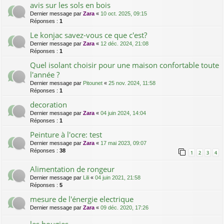
avis sur les sols en bois
Dernier message par
Zara
«
10 oct. 2025, 09:15
Réponses :
1
Le konjac savez-vous ce que c'est?
Dernier message par
Zara
«
12 déc. 2024, 21:08
Réponses :
1
Quel isolant choisir pour une maison confortable toute
l'année ?
Dernier message par
Pitounet
«
25 nov. 2024, 11:58
Réponses :
1
decoration
Dernier message par
Zara
«
04 juin 2024, 14:04
Réponses :
1
Peinture à l'ocre: test
Dernier message par
Zara
«
17 mai 2023, 09:07
Réponses :
38
1
2
3
4
Alimentation de rongeur
Dernier message par
Lili
«
04 juin 2021, 21:58
Réponses :
5
mesure de l'énergie electrique
Dernier message par
Zara
«
09 déc. 2020, 17:26
les bougies