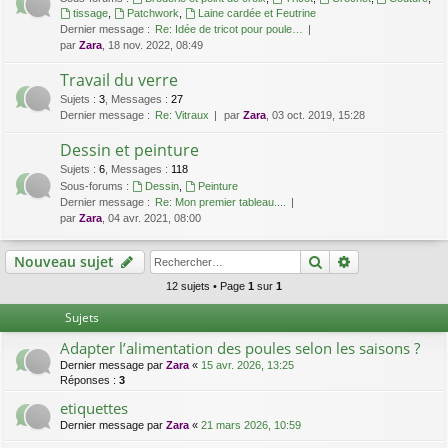
tissage
,
Patchwork
,
Laine cardée et Feutrine
Dernier message :
Re: Idée de tricot pour poule…
par
Zara
, 18 nov. 2022, 08:49
Travail du verre
Sujets
:
3
,
Messages
:
27
Dernier message :
Re: Vitraux
par
Zara
, 03 oct. 2019, 15:28
Dessin et peinture
Sujets
:
6
,
Messages
:
118
Sous-forums :
Dessin
,
Peinture
Dernier message :
Re: Mon premier tableau....
par
Zara
, 04 avr. 2021, 08:00
Rechercher
Recherche av
Nouveau sujet
12 sujets • Page
1
sur
1
Sujets
Adapter l’alimentation des poules selon les saisons ?
Dernier message par
Zara
«
15 avr. 2026, 13:25
Réponses :
3
etiquettes
Dernier message par
Zara
«
21 mars 2026, 10:59