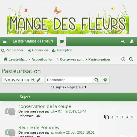
Le site Mange des fleurs
ac
Rechercher
Connexion
Inscription
or
on
ns
R
co
Le site Mange des fleurs
Accueil du forum
u
Conserves au naturel
Pasteurisation
ne
cri
e
ur
m
xi
pti
Pasteurisation
c
ci
s
on
on
Rechercher
Recherche av
Nouveau sujet
h
e
s
11 sujets • Page
1
sur
1
r
Sujets
c
conservation de la soupe
h
Dernier message par
Lili
«
07 mai 2019, 15:44
e
Réponses :
46
1
2
3
4
5
r
Beurre de Pommes
Dernier message par
apynala
«
22 oct. 2015, 16:01