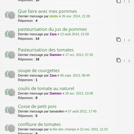
Réponses :
10
1
2
Que faire avec mes pommes
Dernier message par
tintin
«
26 nov. 2014, 21:09
Réponses :
4
pasteurisation du jus de pommes
Dernier message par
Zara
«
13 août 2014, 21:59
Réponses :
14
1
2
Pasteurisation des tomates
Dernier message par
Damien
«
17 oct. 2013, 07:25
Réponses :
18
1
2
soupe de courgettes
Dernier message par
Zara
«
06 sept. 2013, 08:49
Réponses :
1
coulis de tomate au naturel
Dernier message par
Damien
«
26 avr. 2013, 23:08
Réponses :
8
Cosse de petit pois
Dernier message par
banatolien
«
07 août 2012, 17:45
Réponses :
5
confiture de tomates
Dernier message par
la fée des champs
«
22 nov. 2011, 11:23
Réponses :
9