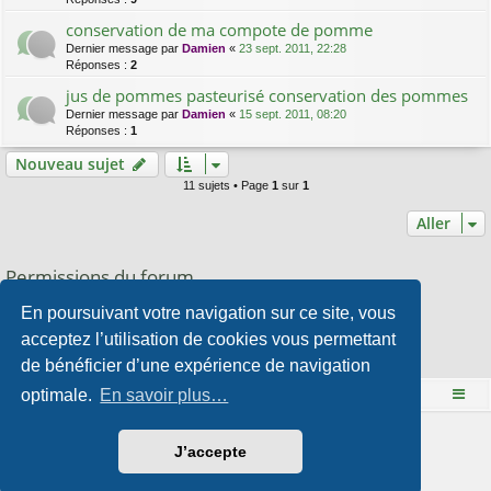
conservation de ma compote de pomme
Dernier message par
Damien
«
23 sept. 2011, 22:28
Réponses :
2
jus de pommes pasteurisé conservation des pommes
Dernier message par
Damien
«
15 sept. 2011, 08:20
Réponses :
1
Nouveau sujet
11 sujets • Page
1
sur
1
Aller
Permissions du forum
Vous
ne pouvez pas
publier de nouveaux sujets dans ce forum
En poursuivant votre navigation sur ce site, vous
Vous
ne pouvez pas
répondre aux sujets dans ce forum
Vous
ne pouvez pas
modifier vos messages dans ce forum
acceptez l’utilisation de cookies vous permettant
Vous
ne pouvez pas
supprimer vos messages dans ce forum
de bénéficier d’une expérience de navigation
Vous
ne pouvez pas
transférer de pièces jointes dans ce forum
optimale.
En savoir plus…
Le site Mange des fleurs
Accueil du forum
Développé par
phpBB
® Forum Software © phpBB Limited
J’accepte
Style par
Arty
- phpBB 3.3 par MrGaby
Traduction française officielle
©
Qiaeru
Confidentialité
|
Conditions