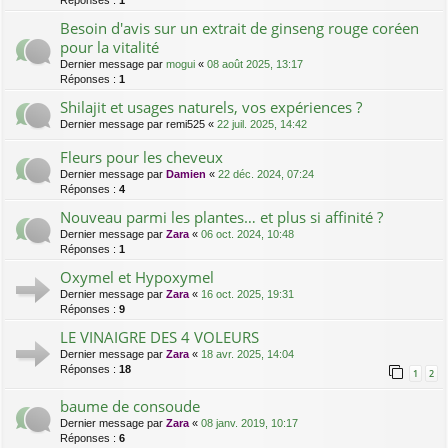
Réponses :
1
Besoin d'avis sur un extrait de ginseng rouge coréen
pour la vitalité
Dernier message par
mogui
«
08 août 2025, 13:17
Réponses :
1
Shilajit et usages naturels, vos expériences ?
Dernier message par
remi525
«
22 juil. 2025, 14:42
Fleurs pour les cheveux
Dernier message par
Damien
«
22 déc. 2024, 07:24
Réponses :
4
Nouveau parmi les plantes… et plus si affinité ?
Dernier message par
Zara
«
06 oct. 2024, 10:48
Réponses :
1
Oxymel et Hypoxymel
Dernier message par
Zara
«
16 oct. 2025, 19:31
Réponses :
9
LE VINAIGRE DES 4 VOLEURS
Dernier message par
Zara
«
18 avr. 2025, 14:04
Réponses :
18
1
2
baume de consoude
Dernier message par
Zara
«
08 janv. 2019, 10:17
Réponses :
6