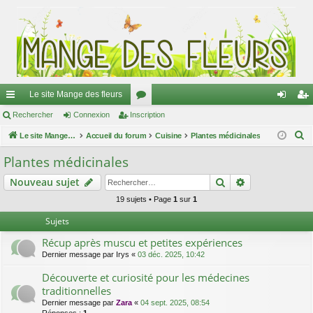
Le site Mange des fleurs
ac
Rechercher
Connexion
Inscription
or
on
ns
R
co
Le site Mange des fleurs
Accueil du forum
u
Cuisine
Plantes médicinales
ne
cri
e
ur
m
xi
pti
Plantes médicinales
c
ci
s
on
on
Rechercher
Recherche av
Nouveau sujet
h
e
s
19 sujets • Page
1
sur
1
r
Sujets
c
Récup après muscu et petites expériences
h
Dernier message par
Irys
«
03 déc. 2025, 10:42
e
r
Découverte et curiosité pour les médecines
traditionnelles
Dernier message par
Zara
«
04 sept. 2025, 08:54