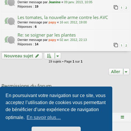
Dernier message par
Jeanine
«
09 janv. 2013, 10:05
Réponses :
19
1
2
Les tomates, la nouvelle arme contre les AVC
Dernier message par
papy
«
16 oct. 2012, 19:00
Réponses :
6
Re: se soigner par les plantes
Dernier message par
papy
«
02 avr. 2012, 22:13
Réponses :
14
1
2
Nouveau sujet
19 sujets • Page
1
sur
1
Aller
Permissions du forum
Vous
ne pouvez pas
publier de nouveaux sujets dans ce forum
En poursuivant votre navigation sur ce site, vous
Vous
ne pouvez pas
répondre aux sujets dans ce forum
Vous
ne pouvez pas
modifier vos messages dans ce forum
acceptez l’utilisation de cookies vous permettant
Vous
ne pouvez pas
supprimer vos messages dans ce forum
de bénéficier d’une expérience de navigation
Vous
ne pouvez pas
transférer de pièces jointes dans ce forum
optimale.
En savoir plus…
Le site Mange des fleurs
Accueil du forum
Développé par
phpBB
® Forum Software © phpBB Limited