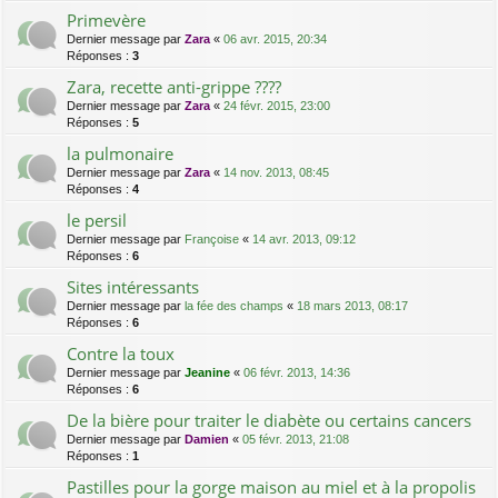
Primevère
Dernier message par
Zara
«
06 avr. 2015, 20:34
Réponses :
3
Zara, recette anti-grippe ????
Dernier message par
Zara
«
24 févr. 2015, 23:00
Réponses :
5
la pulmonaire
Dernier message par
Zara
«
14 nov. 2013, 08:45
Réponses :
4
le persil
Dernier message par
Françoise
«
14 avr. 2013, 09:12
Réponses :
6
Sites intéressants
Dernier message par
la fée des champs
«
18 mars 2013, 08:17
Réponses :
6
Contre la toux
Dernier message par
Jeanine
«
06 févr. 2013, 14:36
Réponses :
6
De la bière pour traiter le diabète ou certains cancers
Dernier message par
Damien
«
05 févr. 2013, 21:08
Réponses :
1
Pastilles pour la gorge maison au miel et à la propolis