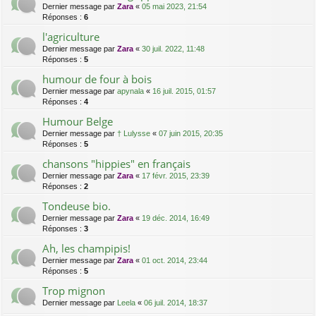
Dernier message par
Zara
«
05 mai 2023, 21:54
Réponses :
6
l'agriculture
Dernier message par
Zara
«
30 juil. 2022, 11:48
Réponses :
5
humour de four à bois
Dernier message par
apynala
«
16 juil. 2015, 01:57
Réponses :
4
Humour Belge
Dernier message par
† Lulysse
«
07 juin 2015, 20:35
Réponses :
5
chansons "hippies" en français
Dernier message par
Zara
«
17 févr. 2015, 23:39
Réponses :
2
Tondeuse bio.
Dernier message par
Zara
«
19 déc. 2014, 16:49
Réponses :
3
Ah, les champipis!
Dernier message par
Zara
«
01 oct. 2014, 23:44
Réponses :
5
Trop mignon
Dernier message par
Leela
«
06 juil. 2014, 18:37