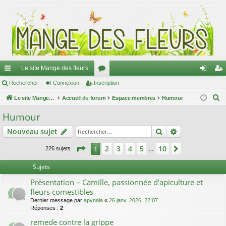
Le site Mange des fleurs
ac
Rechercher
Connexion
Inscription
or
on
ns
R
co
Le site Mange des fleurs
Accueil du forum
u
Espace membres
Humour
ne
cri
e
ur
m
xi
pti
Humour
c
ci
s
on
on
Rechercher
Recherche av
Nouveau sujet
h
e
s
Page
1
sur
10
2
3
4
5
10
1
Suivant
226 sujets
…
r
c
Sujets
h
Présentation – Camille, passionnée d’apiculture et
e
fleurs comestibles
r
Dernier message par
apynala
«
26 janv. 2026, 22:07
Réponses :
2
remede contre la grippe