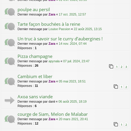
poulpe au persil
Dernier message par
Zara
«
17 oct. 2025, 12:57
Tarte façon bouchées à la reine
Dernier message par
Louise Passion
«
22 août 2025, 13:15
Un truc à savoir sur le curry d’aubergines !
Dernier message par
Zara
«
14 nov. 2024, 07:44
Réponses :
1
Pizza champagne
Dernier message par
apynala
«
07 juil. 2024, 23:47
Réponses :
26
1
2
3
Cambium et liber
Dernier message par
Zara
«
05 mai 2023, 18:51
Réponses :
11
1
2
Axoa sans viande
Dernier message par
danii
«
06 août 2025, 18:19
Réponses :
6
courge de Siam, Melon de Malabar
Dernier message par
Zara
«
20 mars 2021, 20:41
Réponses :
12
1
2