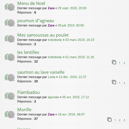
Menu de Noël
Dernier message par
Zara
«
29 sept. 2020, 20:00
Réponses :
6
poumon d'’agneau
Dernier message par
Zara
«
09 juil. 2019, 00:09
Mes samoussas au poulet
Dernier message par
trobobody
«
03 mars 2019, 16:23
Réponses :
2
les lentilles
Dernier message par
trobobody
«
01 mars 2019, 11:18
Réponses :
12
1
2
saumon au lave vaiselle
Dernier message par
Leela
«
13 déc. 2016, 21:37
Réponses :
10
1
2
Flambadou
Dernier message par
apynala
«
05 oct. 2016, 17:12
Réponses :
2
Morille
Dernier message par
Zara
«
19 avr. 2016, 08:07
Réponses :
27
1
2
3