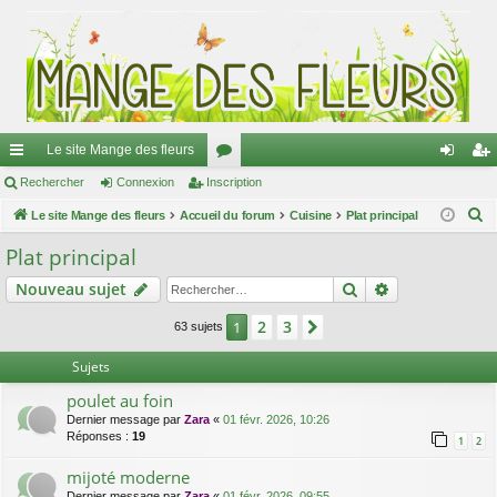
Le site Mange des fleurs
ac
Rechercher
Connexion
Inscription
or
on
ns
R
co
Le site Mange des fleurs
Accueil du forum
u
Cuisine
Plat principal
ne
cri
e
ur
m
xi
pti
Plat principal
c
ci
s
on
on
Rechercher
Recherche av
Nouveau sujet
h
e
s
2
3
1
Suivant
63 sujets
r
c
Sujets
h
poulet au foin
e
Dernier message par
Zara
«
01 févr. 2026, 10:26
r
Réponses :
19
1
2
mijoté moderne
Dernier message par
Zara
«
01 févr. 2026, 09:55