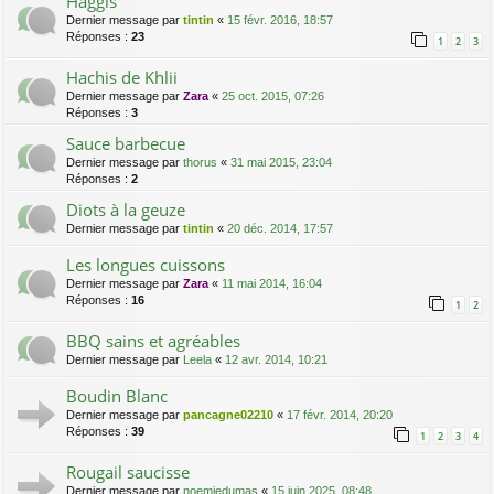
Haggis
Dernier message par
tintin
«
15 févr. 2016, 18:57
Réponses :
23
1
2
3
Hachis de Khlii
Dernier message par
Zara
«
25 oct. 2015, 07:26
Réponses :
3
Sauce barbecue
Dernier message par
thorus
«
31 mai 2015, 23:04
Réponses :
2
Diots à la geuze
Dernier message par
tintin
«
20 déc. 2014, 17:57
Les longues cuissons
Dernier message par
Zara
«
11 mai 2014, 16:04
Réponses :
16
1
2
BBQ sains et agréables
Dernier message par
Leela
«
12 avr. 2014, 10:21
Boudin Blanc
Dernier message par
pancagne02210
«
17 févr. 2014, 20:20
Réponses :
39
1
2
3
4
Rougail saucisse
Dernier message par
noemiedumas
«
15 juin 2025, 08:48