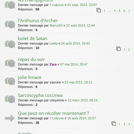
Dernier message par
† Lulysse
«
01 sept. 2014, 23:07
Réponses :
69
1
4
5
6
7
…
l'Anthurus d’Archer
Dernier message par
Marco53
«
22 août 2014, 12:44
Réponses :
5
bolet de Satan
Dernier message par
Leela
«
04 août 2014, 16:43
Réponses :
10
1
2
repas du soir
Dernier message par
Zara
«
07 mai 2014, 20:47
Réponses :
5
jolie limace
Dernier message par
yassine
«
23 mai 2013, 18:12
Réponses :
6
Sarcoscypha coccinea
Dernier message par
cheyenne
«
21 mars 2013, 09:14
Réponses :
2
Que peut-on récolter maintenant ?
Dernier message par
† Lulysse
«
16 août 2014, 22:57
Réponses :
26
1
2
3
pyrole