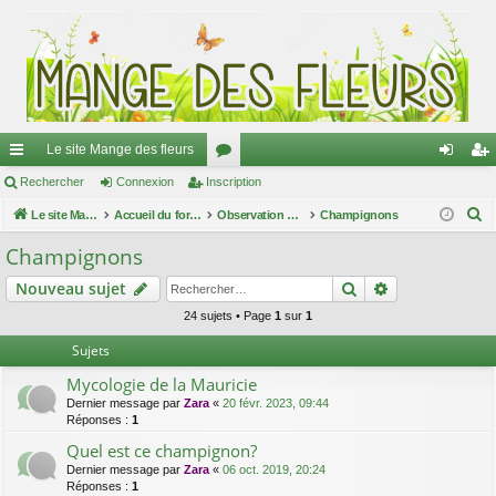
Le site Mange des fleurs
ac
Rechercher
Connexion
Inscription
or
on
ns
R
co
Le site Mange des fleurs
Accueil du forum
u
Observation nature & Identification
Champignons
ne
cri
e
ur
m
xi
pti
Champignons
c
ci
s
on
on
Rechercher
Recherche av
Nouveau sujet
h
e
s
24 sujets • Page
1
sur
1
r
Sujets
c
Mycologie de la Mauricie
h
Dernier message par
Zara
«
20 févr. 2023, 09:44
e
Réponses :
1
r
Quel est ce champignon?
Dernier message par
Zara
«
06 oct. 2019, 20:24
Réponses :
1