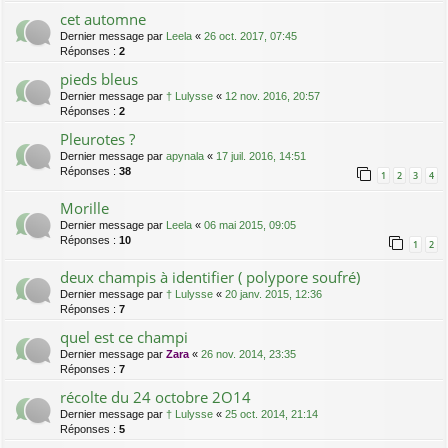
cet automne
Dernier message par
Leela
«
26 oct. 2017, 07:45
Réponses :
2
pieds bleus
Dernier message par
† Lulysse
«
12 nov. 2016, 20:57
Réponses :
2
Pleurotes ?
Dernier message par
apynala
«
17 juil. 2016, 14:51
Réponses :
38
1
2
3
4
Morille
Dernier message par
Leela
«
06 mai 2015, 09:05
Réponses :
10
1
2
deux champis à identifier ( polypore soufré)
Dernier message par
† Lulysse
«
20 janv. 2015, 12:36
Réponses :
7
quel est ce champi
Dernier message par
Zara
«
26 nov. 2014, 23:35
Réponses :
7
récolte du 24 octobre 2O14
Dernier message par
† Lulysse
«
25 oct. 2014, 21:14
Réponses :
5