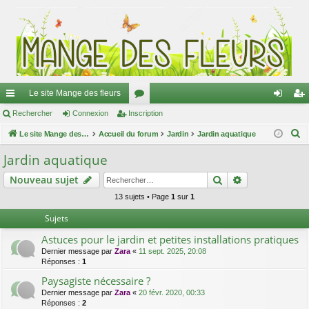
Le site Mange des fleurs
ac
Rechercher
Connexion
Inscription
or
on
ns
R
co
Le site Mange des fleurs
Accueil du forum
u
Jardin
Jardin aquatique
ne
cri
e
ur
m
xi
pti
Jardin aquatique
c
ci
s
on
on
Rechercher
Recherche av
Nouveau sujet
h
e
s
13 sujets • Page
1
sur
1
r
Sujets
c
Astuces pour le jardin et petites installations pratiques
h
Dernier message par
Zara
«
11 sept. 2025, 20:08
e
Réponses :
1
r
Paysagiste nécessaire ?
Dernier message par
Zara
«
20 févr. 2020, 00:33
Réponses :
2