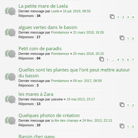
La petite mare de Leela
Dernier message par
Leela
«
16 juil. 2019, 08:55
Réponses :
34
1
2
3
4
algues vertes dans le bassin
Dernier message par
Pomdamour
«
31 mars 2018, 19:26
Réponses :
17
1
2
Petit coin de paradis
Dernier message par
Pomdamour
«
25 mars 2018, 20:15
Réponses :
64
1
4
5
6
7
…
Quelles sont les plantes que l'ont peut mettre autour
du bassin
Dernier message par
Pomdamour
«
09 avr. 2017, 08:58
Réponses :
3
les mares à Zara
Dernier message par
yassine
«
19 mai 2013, 23:17
Réponses :
13
1
2
Quelques photos de création
Dernier message par
la fée des champs
«
24 févr. 2013, 22:13
Réponses :
10
1
2
Bassin chez papy