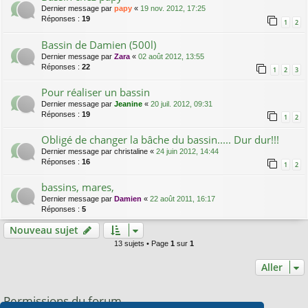
Dernier message par
papy
«
19 nov. 2012, 17:25
Réponses :
19
1
2
Bassin de Damien (500l)
Dernier message par
Zara
«
02 août 2012, 13:55
Réponses :
22
1
2
3
Pour réaliser un bassin
Dernier message par
Jeanine
«
20 juil. 2012, 09:31
Réponses :
19
1
2
Obligé de changer la bâche du bassin..... Dur dur!!!
Dernier message par
christaline
«
24 juin 2012, 14:44
Réponses :
16
1
2
bassins, mares,
Dernier message par
Damien
«
22 août 2011, 16:17
Réponses :
5
Nouveau sujet
13 sujets • Page
1
sur
1
Aller
Permissions du forum