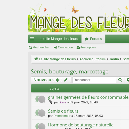
Le site Mange des fleurs
Forums
ac
Rechercher
Connexion
Inscription
co
Le site Mange des fleurs
Accueil du forum
Jardin
Sem
ur
Semis, bouturage, marcottage
ci
Re
Nouveau sujet
s
Sujets
graines germées de fleurs consommable
par
Zara
»
09 janv. 2022, 18:48
Semis de fleurs
par
Pomdamour
»
15 mars 2018, 08:03
Hormone de bouturage naturelle