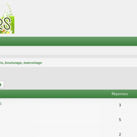
is, bouturage, marcottage
chercher
Recherche avancée
Réponses
s
3
5
2