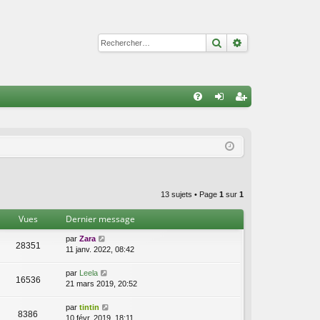
Rechercher
Recherche avan
R
FA
on
ns
Q
ne
cri
xi
pti
on
on
13 sujets • Page
1
sur
1
Vues
Dernier message
par
Zara
28351
11 janv. 2022, 08:42
par
Leela
16536
21 mars 2019, 20:52
par
tintin
8386
10 févr. 2019, 18:11