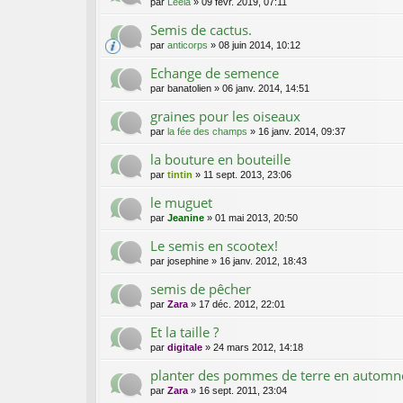
par
Leela
»
09 févr. 2019, 07:11
Semis de cactus.
par
anticorps
»
08 juin 2014, 10:12
Echange de semence
par
banatolien
»
06 janv. 2014, 14:51
graines pour les oiseaux
par
la fée des champs
»
16 janv. 2014, 09:37
la bouture en bouteille
par
tintin
»
11 sept. 2013, 23:06
le muguet
par
Jeanine
»
01 mai 2013, 20:50
Le semis en scootex!
par
josephine
»
16 janv. 2012, 18:43
semis de pêcher
par
Zara
»
17 déc. 2012, 22:01
Et la taille ?
par
digitale
»
24 mars 2012, 14:18
planter des pommes de terre en automn
par
Zara
»
16 sept. 2011, 23:04