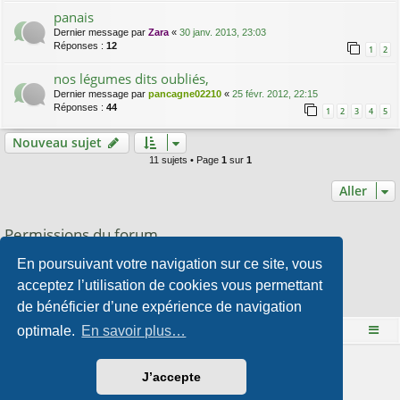
panais
Dernier message par
Zara
«
30 janv. 2013, 23:03
Réponses :
12
1
2
nos légumes dits oubliés,
Dernier message par
pancagne02210
«
25 févr. 2012, 22:15
Réponses :
44
1
2
3
4
5
Nouveau sujet
11 sujets • Page
1
sur
1
Aller
Permissions du forum
Vous
ne pouvez pas
publier de nouveaux sujets dans ce forum
En poursuivant votre navigation sur ce site, vous
Vous
ne pouvez pas
répondre aux sujets dans ce forum
Vous
ne pouvez pas
modifier vos messages dans ce forum
acceptez l’utilisation de cookies vous permettant
Vous
ne pouvez pas
supprimer vos messages dans ce forum
de bénéficier d’une expérience de navigation
Vous
ne pouvez pas
transférer de pièces jointes dans ce forum
optimale.
En savoir plus…
Le site Mange des fleurs
Accueil du forum
Développé par
phpBB
® Forum Software © phpBB Limited
J’accepte
Style par
Arty
- phpBB 3.3 par MrGaby
Traduction française officielle
©
Qiaeru