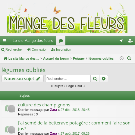
Le site Mange des fleurs
ac
Rechercher
Connexion
Inscription
or
on
ns
R
co
Le site Mange des fleurs
Accueil du forum
u
Potager
légumes oubliés
ne
cri
e
ur
m
xi
pti
légumes oubliés
c
ci
s
on
on
Rechercher
Recherche av
Nouveau sujet
h
e
s
11 sujets • Page
1
sur
1
r
Sujets
c
culture des champignons
h
Dernier message par
Zara
«
27 déc. 2018, 20:45
e
Réponses :
3
r
J'ai semé de la betterave potagère : comment faire son
jus?
Dernier message par
Zara
«
27 août 2017, 09:26