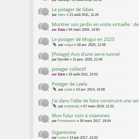
Le potager de Sibex
par
sibex
»
21 août 2011, 11:26
Montrer son jardin en visite virtuelle : de
par
Zara
»
04 mars 2026, 14:50
Le potager de Mogui en 2025
par
mogui
»
18 avr. 2025, 12:05
[Potage] Avis d'une serre tunnel
par
Dyrotth
»
11 janv. 2025, 21:49
potager collectif
par
Zara
»
26 août 2011, 23:02
Potager de Leela
par
Leela
»
13 avr. 2014, 16:08
J'ai dans l'idée de faire construire une 
par
trobobody
»
07 mars 2019, 11:02
Mon futur coin à vitamines
par
Pomdamour
»
28 mars 2017, 18:04
Gigantisme
par
Leela
»
13 juin 2017, 14:32