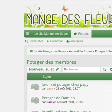
Le site Mange des fleurs
Forums
ac
Rechercher
Connexion
Inscription
co
Le site Mange des fleurs
Accueil du forum
Potager
Po
ur
Potager des membres
ci
Re
Nouveau sujet
s
Sujets
jardin et potager chez papy
par
papy
»
22 août 2011, 23:07
Potager de Damien
par
Damien
»
03 oct. 2011, 21:33
le petit potager de pancagne