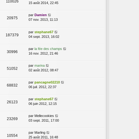
110026
15 août 2014, 22:45
par
Damien
20975
07 nov. 2013, 11:13
par
stephane67
187379
04 sept. 2013, 16:02
par
la fée des champs
30996
16 nov. 2012, 21:46
par
marina
51052
02 août 2012, 08:47
par
pancagne02210
68832
06 juil. 2012, 22:37
par
stephane67
26123
06 juin 2012, 12:15
par
Mellecookies
23269
03 sept. 2011, 17:00
par
Marling
10554
25 août 2011, 16:48