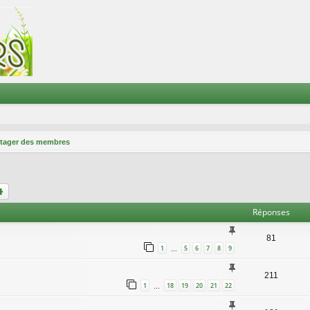
tager des membres
chercher
Recherche avancée
Réponses
81
1
5
6
7
8
9
…
211
1
18
19
20
21
22
…