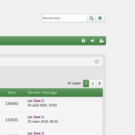
Rechercher
Recherche avan
R
FA
on
ns
Q
ne
cri
xi
pti
on
on
2
1
Suivant
42 sujets
Vues
Dernier message
par
Zara
136493
04 août 2020, 19:03
par
Zara
141531
25 mars 2019, 08:32
par
Zara