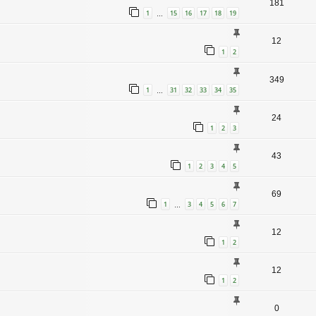
181
1
15
16
17
18
19
…
12
1
2
349
1
31
32
33
34
35
…
24
1
2
3
43
1
2
3
4
5
69
1
3
4
5
6
7
…
12
1
2
12
1
2
0