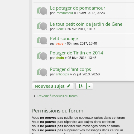
Le potager de pomdamour
par
Pomdamour
»
18 avr. 2017, 20:23
Le tout petit coin de jardin de Gene
par
Gene
»
26 avr. 2017, 10:07
Petit sondage
par
papy
»
05 mars 2017, 18:40
Potager de Tintin en 2014
par
tintin
»
05 févr. 2014, 13:45
Potager d 'anticorps
par
anticorps
»
29 juil. 2013, 20:50
Nouveau sujet
Revenir à l’accueil du forum
Permissions du forum
Vous
ne pouvez pas
publier de nouveaux sujets dans ce forum
Vous
ne pouvez pas
répondre aux sujets dans ce forum
Vous
ne pouvez pas
modifier vos messages dans ce forum
Vous
ne pouvez pas
supprimer vos messages dans ce forum