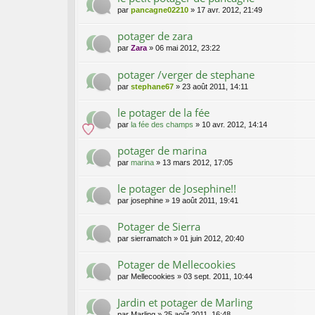
par
pancagne02210
»
17 avr. 2012, 21:49
potager de zara
par
Zara
»
06 mai 2012, 23:22
potager /verger de stephane
par
stephane67
»
23 août 2011, 14:11
le potager de la fée
par
la fée des champs
»
10 avr. 2012, 14:14
potager de marina
par
marina
»
13 mars 2012, 17:05
le potager de Josephine!!
par
josephine
»
19 août 2011, 19:41
Potager de Sierra
par
sierramatch
»
01 juin 2012, 20:40
Potager de Mellecookies
par
Mellecookies
»
03 sept. 2011, 10:44
Jardin et potager de Marling
par
Marling
»
25 août 2011, 16:48