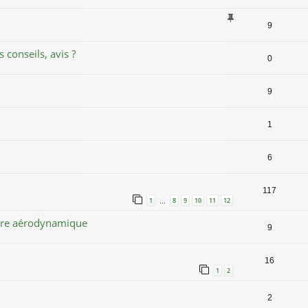
9
s conseils, avis ?
0
9
1
6
117
1
8
9
10
11
12
…
serre aérodynamique
9
16
1
2
2