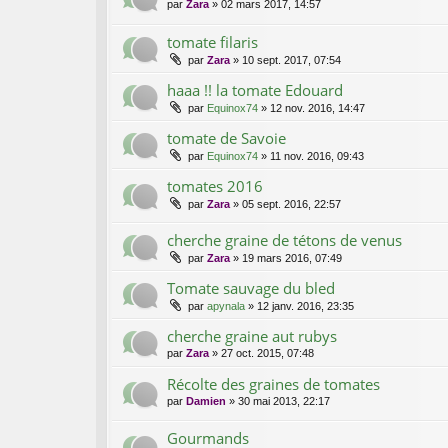
par
Zara
»
02 mars 2017, 14:57
tomate filaris
par
Zara
»
10 sept. 2017, 07:54
haaa !! la tomate Edouard
par
Equinox74
»
12 nov. 2016, 14:47
tomate de Savoie
par
Equinox74
»
11 nov. 2016, 09:43
tomates 2016
par
Zara
»
05 sept. 2016, 22:57
cherche graine de tétons de venus
par
Zara
»
19 mars 2016, 07:49
Tomate sauvage du bled
par
apynala
»
12 janv. 2016, 23:35
cherche graine aut rubys
par
Zara
»
27 oct. 2015, 07:48
Récolte des graines de tomates
par
Damien
»
30 mai 2013, 22:17
Gourmands