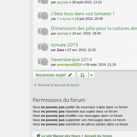
par
apynala
»
28 août 2015, 13:16
z'êtes tous dans vos tomates ?
par
† Lulysse
»
13 juin 2015, 20:09
Dimensions des pôts pour la cultures de
par
apynala
»
19 avr. 2015, 18:44
tomate 2015
par
Zara
»
07 avr. 2015, 11:32
haverskerque 2014
par
pancagne02210
»
09 sept. 2014, 21:18
Nouveau sujet
Revenir à l’accueil du forum
Permissions du forum
Vous
ne pouvez pas
publier de nouveaux sujets dans ce forum
Vous
ne pouvez pas
répondre aux sujets dans ce forum
Vous
ne pouvez pas
modifier vos messages dans ce forum
Vous
ne pouvez pas
supprimer vos messages dans ce forum
Vous
ne pouvez pas
transférer de pièces jointes dans ce forum
Le site Mange des fleurs
Accueil du forum