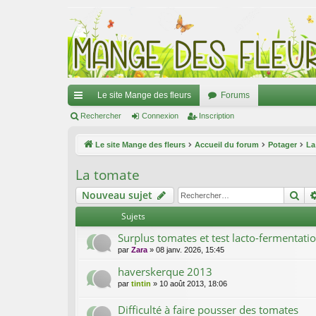
Le site Mange des fleurs
Forums
ac
Rechercher
Connexion
Inscription
co
Le site Mange des fleurs
Accueil du forum
Potager
La
ur
La tomate
ci
Re
Nouveau sujet
s
Sujets
Surplus tomates et test lacto-fermentati
par
Zara
»
08 janv. 2026, 15:45
haverskerque 2013
par
tintin
»
10 août 2013, 18:06
Difficulté à faire pousser des tomates