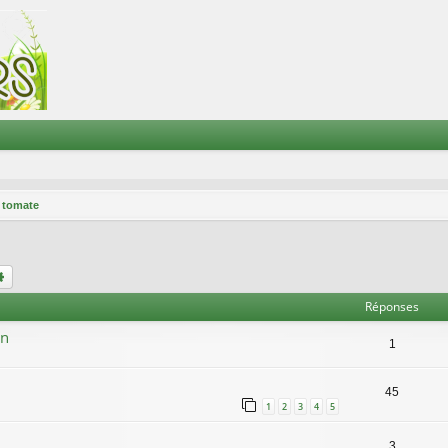
 tomate
chercher
Recherche avancée
Réponses
on
1
45
1
2
3
4
5
3