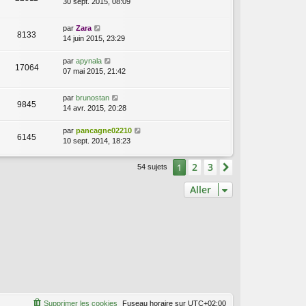
30 sept. 2015, 08:09
par
Zara
8133
14 juin 2015, 23:29
par
apynala
17064
07 mai 2015, 21:42
par
brunostan
9845
14 avr. 2015, 20:28
par
pancagne02210
6145
10 sept. 2014, 18:23
2
3
1
Suivant
54 sujets
Aller
Supprimer les cookies
Fuseau horaire sur
UTC+02:00