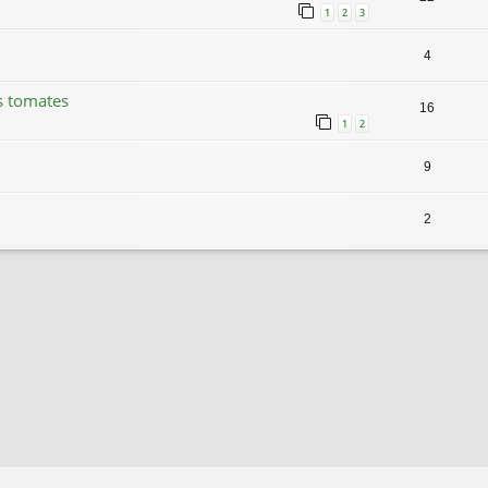
1
2
3
4
s tomates
16
1
2
9
2