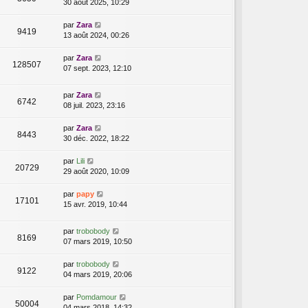
30 août 2025, 10:29
par
Zara
9419
13 août 2024, 00:26
par
Zara
128507
07 sept. 2023, 12:10
par
Zara
6742
08 juil. 2023, 23:16
par
Zara
8443
30 déc. 2022, 18:22
par
Lili
20729
29 août 2020, 10:09
par
papy
17101
15 avr. 2019, 10:44
par
trobobody
8169
07 mars 2019, 10:50
par
trobobody
9122
04 mars 2019, 20:06
par
Pomdamour
50004
04 mars 2018, 14:32