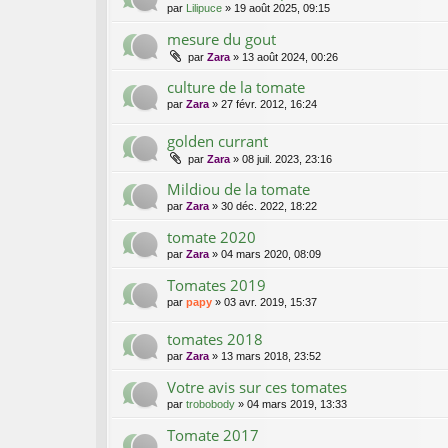
par
Lilipuce
»
19 août 2025, 09:15
mesure du gout
par
Zara
»
13 août 2024, 00:26
culture de la tomate
par
Zara
»
27 févr. 2012, 16:24
golden currant
par
Zara
»
08 juil. 2023, 23:16
Mildiou de la tomate
par
Zara
»
30 déc. 2022, 18:22
tomate 2020
par
Zara
»
04 mars 2020, 08:09
Tomates 2019
par
papy
»
03 avr. 2019, 15:37
tomates 2018
par
Zara
»
13 mars 2018, 23:52
Votre avis sur ces tomates
par
trobobody
»
04 mars 2019, 13:33
Tomate 2017