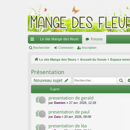
Le site Mange des fleurs
Forums
ac
Rechercher
Connexion
Inscription
co
Le site Mange des fleurs
Accueil du forum
Espace mem
ur
Présentation
ci
Re
Nouveau sujet
s
Sujets
presentation de gerald
par
Damien
»
27 avr. 2026, 12:28
presentation de paul
par
Zara
»
20 avr. 2026, 08:08
presentation de léa