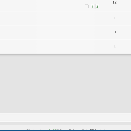
12
1
2
1
0
1
Développé par
phpBB
® Forum Software © phpBB Limited