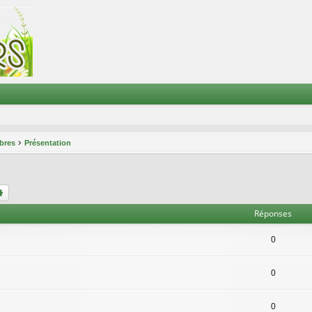
bres
Présentation
chercher
Recherche avancée
Réponses
0
0
0