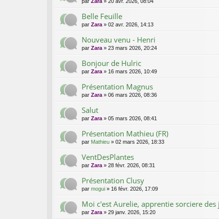
par
Zara
»
20 avr. 2026, 08:04
Belle Feuille
par
Zara
»
02 avr. 2026, 14:13
Nouveau venu - Henri
par
Zara
»
23 mars 2026, 20:24
Bonjour de Hulric
par
Zara
»
16 mars 2026, 10:49
Présentation Magnus
par
Zara
»
06 mars 2026, 08:36
Salut
par
Zara
»
05 mars 2026, 08:41
Présentation Mathieu (FR)
par
Mathieu
»
02 mars 2026, 18:33
VentDesPlantes
par
Zara
»
28 févr. 2026, 08:31
Présentation Clusy
par
mogui
»
16 févr. 2026, 17:09
Moi c'est Aurelie, apprentie sorciere des 
par
Zara
»
29 janv. 2026, 15:20