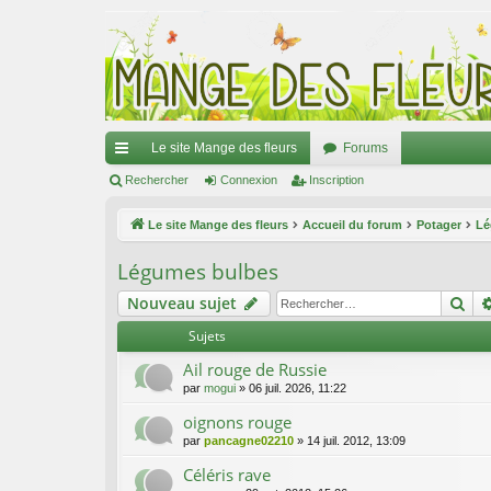
Le site Mange des fleurs
Forums
ac
Rechercher
Connexion
Inscription
co
Le site Mange des fleurs
Accueil du forum
Potager
Lé
ur
Légumes bulbes
ci
Re
Nouveau sujet
s
Sujets
Ail rouge de Russie
par
mogui
»
06 juil. 2026, 11:22
oignons rouge
par
pancagne02210
»
14 juil. 2012, 13:09
Céléris rave