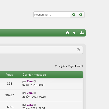
Rechercher
Recherche avan
R
FA
on
ns
Q
ne
cri
xi
pti
on
on
11 sujets • Page
1
sur
1
Vues
Dernier message
par
Zara
368
07 juil. 2026, 00:09
par
Zara
30787
21 févr. 2023, 09:15
par
Zara
16901
20 avr. 2021, 22:34