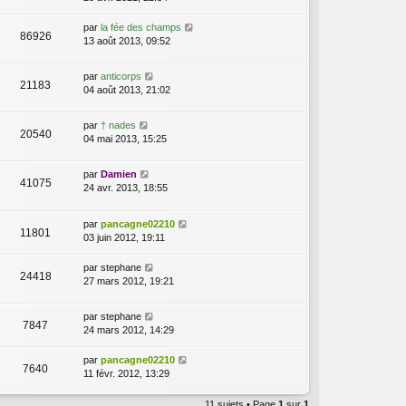
par
la fée des champs
86926
13 août 2013, 09:52
par
anticorps
21183
04 août 2013, 21:02
par
† nades
20540
04 mai 2013, 15:25
par
Damien
41075
24 avr. 2013, 18:55
par
pancagne02210
11801
03 juin 2012, 19:11
par
stephane
24418
27 mars 2012, 19:21
par
stephane
7847
24 mars 2012, 14:29
par
pancagne02210
7640
11 févr. 2012, 13:29
11 sujets • Page
1
sur
1