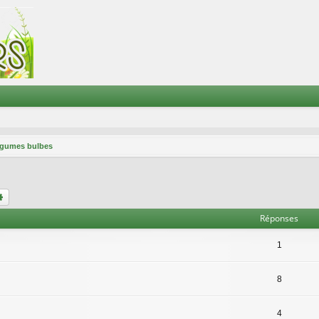
gumes bulbes
chercher
Recherche avancée
Réponses
1
8
4