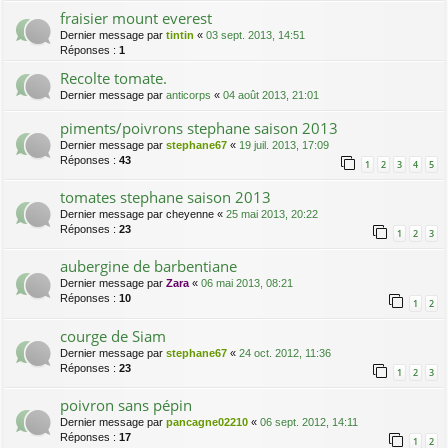
fraisier mount everest
Dernier message par
tintin
«
03 sept. 2013, 14:51
Réponses :
1
Recolte tomate.
Dernier message par
anticorps
«
04 août 2013, 21:01
piments/poivrons stephane saison 2013
Dernier message par
stephane67
«
19 juil. 2013, 17:09
Réponses :
43
1
2
3
4
5
tomates stephane saison 2013
Dernier message par
cheyenne
«
25 mai 2013, 20:22
Réponses :
23
1
2
3
aubergine de barbentiane
Dernier message par
Zara
«
06 mai 2013, 08:21
Réponses :
10
1
2
courge de Siam
Dernier message par
stephane67
«
24 oct. 2012, 11:36
Réponses :
23
1
2
3
poivron sans pépin
Dernier message par
pancagne02210
«
06 sept. 2012, 14:11
Réponses :
17
1
2