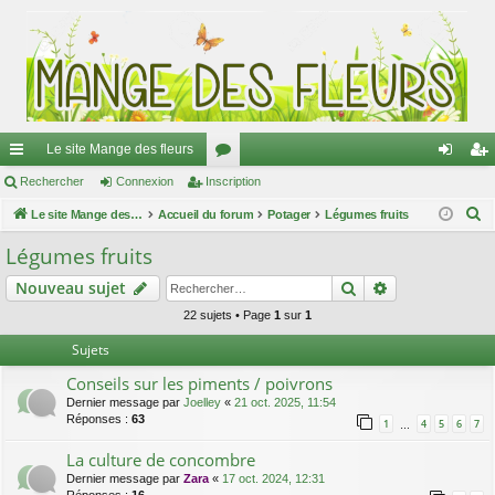
Le site Mange des fleurs
ac
Rechercher
Connexion
Inscription
or
on
ns
R
co
Le site Mange des fleurs
Accueil du forum
u
Potager
Légumes fruits
ne
cri
e
ur
m
xi
pti
Légumes fruits
c
ci
s
on
on
Rechercher
Recherche av
Nouveau sujet
h
e
s
22 sujets • Page
1
sur
1
r
Sujets
c
Conseils sur les piments / poivrons
h
Dernier message par
Joelley
«
21 oct. 2025, 11:54
e
Réponses :
63
1
4
5
6
7
…
r
La culture de concombre
Dernier message par
Zara
«
17 oct. 2024, 12:31