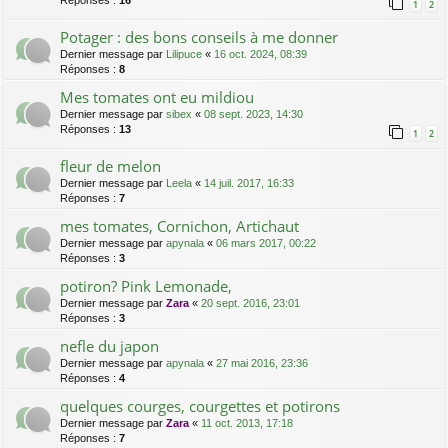
Réponses :
16
1
2
Potager : des bons conseils à me donner
Dernier message par
Lilipuce
«
16 oct. 2024, 08:39
Réponses :
8
Mes tomates ont eu mildiou
Dernier message par
sibex
«
08 sept. 2023, 14:30
Réponses :
13
1
2
fleur de melon
Dernier message par
Leela
«
14 juil. 2017, 16:33
Réponses :
7
mes tomates, Cornichon, Artichaut
Dernier message par
apynala
«
06 mars 2017, 00:22
Réponses :
3
potiron? Pink Lemonade,
Dernier message par
Zara
«
20 sept. 2016, 23:01
Réponses :
3
nefle du japon
Dernier message par
apynala
«
27 mai 2016, 23:36
Réponses :
4
quelques courges, courgettes et potirons
Dernier message par
Zara
«
11 oct. 2013, 17:18
Réponses :
7