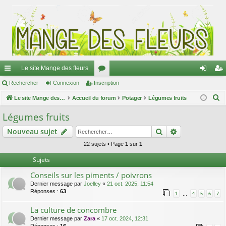
Le site Mange des fleurs
ac
Rechercher
Connexion
Inscription
or
on
ns
R
co
Le site Mange des fleurs
Accueil du forum
u
Potager
Légumes fruits
ne
cri
e
ur
m
xi
pti
Légumes fruits
c
ci
s
on
on
Rechercher
Recherche av
Nouveau sujet
h
e
s
22 sujets • Page
1
sur
1
r
Sujets
c
Conseils sur les piments / poivrons
h
Dernier message par
Joelley
«
21 oct. 2025, 11:54
e
Réponses :
63
1
4
5
6
7
…
r
La culture de concombre
Dernier message par
Zara
«
17 oct. 2024, 12:31