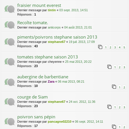
fraisier mount everest
Dernier message par
tintin
«
03 sept. 2013, 14:51
Réponses :
1
Recolte tomate.
Dernier message par
anticorps
«
04 août 2013, 21:01
piments/poivrons stephane saison 2013
Dernier message par
stephane67
«
19 juil. 2013, 17:09
Réponses :
43
1
2
3
4
5
tomates stephane saison 2013
Dernier message par
cheyenne
«
25 mai 2013, 20:22
Réponses :
23
1
2
3
aubergine de barbentiane
Dernier message par
Zara
«
06 mai 2013, 08:21
Réponses :
10
1
2
courge de Siam
Dernier message par
stephane67
«
24 oct. 2012, 11:36
Réponses :
23
1
2
3
poivron sans pépin
Dernier message par
pancagne02210
«
06 sept. 2012, 14:11
Réponses :
17
1
2