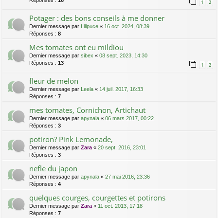
Réponses :
16
1
2
Potager : des bons conseils à me donner
Dernier message par
Lilipuce
«
16 oct. 2024, 08:39
Réponses :
8
Mes tomates ont eu mildiou
Dernier message par
sibex
«
08 sept. 2023, 14:30
Réponses :
13
1
2
fleur de melon
Dernier message par
Leela
«
14 juil. 2017, 16:33
Réponses :
7
mes tomates, Cornichon, Artichaut
Dernier message par
apynala
«
06 mars 2017, 00:22
Réponses :
3
potiron? Pink Lemonade,
Dernier message par
Zara
«
20 sept. 2016, 23:01
Réponses :
3
nefle du japon
Dernier message par
apynala
«
27 mai 2016, 23:36
Réponses :
4
quelques courges, courgettes et potirons
Dernier message par
Zara
«
11 oct. 2013, 17:18
Réponses :
7