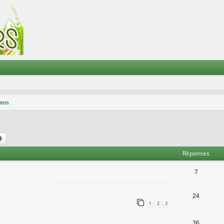
mis
chercher
Recherche avancée
Réponses
7
24
1
2
3
36