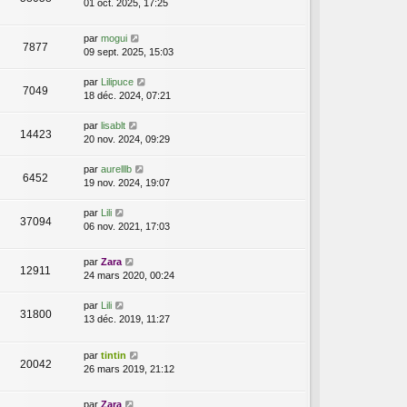
01 oct. 2025, 17:25
par
mogui
7877
09 sept. 2025, 15:03
par
Lilipuce
7049
18 déc. 2024, 07:21
par
lisablt
14423
20 nov. 2024, 09:29
par
aurelllb
6452
19 nov. 2024, 19:07
par
Lili
37094
06 nov. 2021, 17:03
par
Zara
12911
24 mars 2020, 00:24
par
Lili
31800
13 déc. 2019, 11:27
par
tintin
20042
26 mars 2019, 21:12
par
Zara