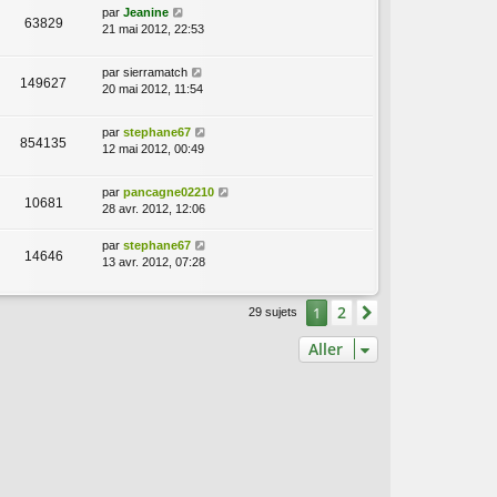
par
Jeanine
63829
21 mai 2012, 22:53
par
sierramatch
149627
20 mai 2012, 11:54
par
stephane67
854135
12 mai 2012, 00:49
par
pancagne02210
10681
28 avr. 2012, 12:06
par
stephane67
14646
13 avr. 2012, 07:28
2
1
Suivant
29 sujets
Aller