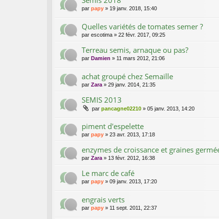
par
papy
»
19 janv. 2018, 15:40
Quelles variétés de tomates semer ?
par
escotima
»
22 févr. 2017, 09:25
Terreau semis, arnaque ou pas?
par
Damien
»
11 mars 2012, 21:06
achat groupé chez Semaille
par
Zara
»
29 janv. 2014, 21:35
SEMIS 2013
par
pancagne02210
»
05 janv. 2013, 14:20
piment d'espelette
par
papy
»
23 avr. 2013, 17:18
enzymes de croissance et graines germé
par
Zara
»
13 févr. 2012, 16:38
Le marc de café
par
papy
»
09 janv. 2013, 17:20
engrais verts
par
papy
»
11 sept. 2011, 22:37