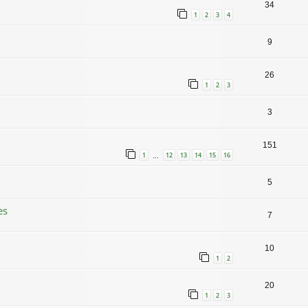
34
1
2
3
4
9
26
1
2
3
3
151
1
12
13
14
15
16
…
5
es
7
10
1
2
20
1
2
3