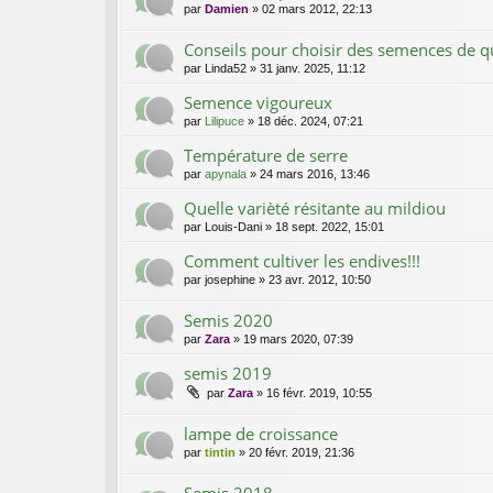
par
Damien
»
02 mars 2012, 22:13
Conseils pour choisir des semences de qu
par
Linda52
»
31 janv. 2025, 11:12
Semence vigoureux
par
Lilipuce
»
18 déc. 2024, 07:21
Température de serre
par
apynala
»
24 mars 2016, 13:46
Quelle varièté résitante au mildiou
par
Louis-Dani
»
18 sept. 2022, 15:01
Comment cultiver les endives!!!
par
josephine
»
23 avr. 2012, 10:50
Semis 2020
par
Zara
»
19 mars 2020, 07:39
semis 2019
par
Zara
»
16 févr. 2019, 10:55
lampe de croissance
par
tintin
»
20 févr. 2019, 21:36
Semis 2018