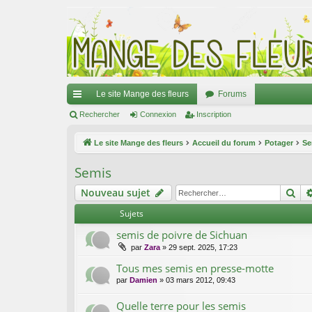
Le site Mange des fleurs
Forums
ac
Rechercher
Connexion
Inscription
co
Le site Mange des fleurs
Accueil du forum
Potager
Se
ur
Semis
ci
Re
Nouveau sujet
s
Sujets
semis de poivre de Sichuan
par
Zara
»
29 sept. 2025, 17:23
Tous mes semis en presse-motte
par
Damien
»
03 mars 2012, 09:43
Quelle terre pour les semis