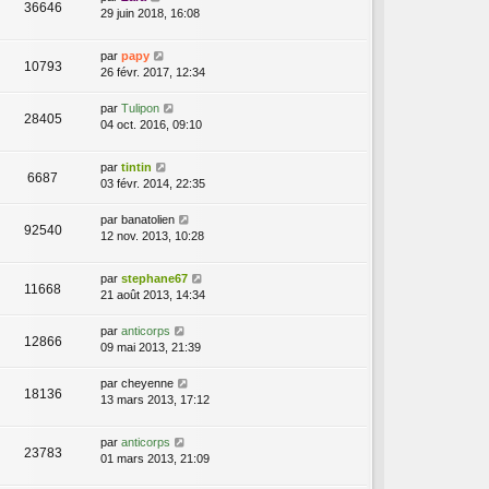
36646
29 juin 2018, 16:08
par
papy
10793
26 févr. 2017, 12:34
par
Tulipon
28405
04 oct. 2016, 09:10
par
tintin
6687
03 févr. 2014, 22:35
par
banatolien
92540
12 nov. 2013, 10:28
par
stephane67
11668
21 août 2013, 14:34
par
anticorps
12866
09 mai 2013, 21:39
par
cheyenne
18136
13 mars 2013, 17:12
par
anticorps
23783
01 mars 2013, 21:09