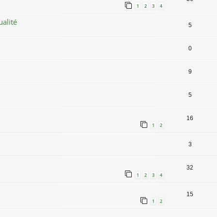
1
2
3
4
alité
5
0
9
5
16
1
2
3
32
1
2
3
4
15
1
2