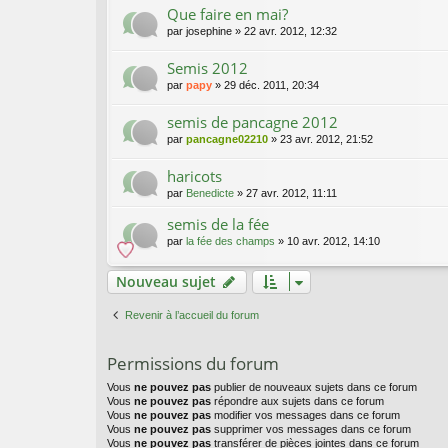
Que faire en mai?
par
josephine
»
22 avr. 2012, 12:32
Semis 2012
par
papy
»
29 déc. 2011, 20:34
semis de pancagne 2012
par
pancagne02210
»
23 avr. 2012, 21:52
haricots
par
Benedicte
»
27 avr. 2012, 11:11
semis de la fée
par
la fée des champs
»
10 avr. 2012, 14:10
Nouveau sujet
Revenir à l’accueil du forum
Permissions du forum
Vous
ne pouvez pas
publier de nouveaux sujets dans ce forum
Vous
ne pouvez pas
répondre aux sujets dans ce forum
Vous
ne pouvez pas
modifier vos messages dans ce forum
Vous
ne pouvez pas
supprimer vos messages dans ce forum
Vous
ne pouvez pas
transférer de pièces jointes dans ce forum