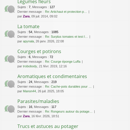
Légumes fleurs
Sujets
:
7
,
Messages
:
127
Dernier message :
Re: Artichaut et protection p…
par
Zara
, 09 juil. 2014, 09:02
La tomate
Sujets
:
54
,
Messages
:
1085
Dernier message :
Re: Surplus tomates et test l…
par
apynala
, 26 janv. 2026, 22:08
Courges et potirons
Sujets
:
6
,
Messages
:
72
Dernier message :
Re: Courge éponge Luffa
par
trobobody
, 21 févr. 2019, 12:16
Aromatiques et condimentaires
Sujets
:
24
,
Messages
:
219
Dernier message :
Re: Cache-pots durables pour …
par
Manon44
, 26 juil. 2025, 18:05
Parasites/maladies
Sujets
:
16
,
Messages
:
117
Dernier message :
Re: Rongeurs autour du potage…
par
Zara
, 16 févr. 2026, 18:51
Trucs et astuces au potager