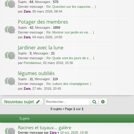
Sujets
:
64
,
Messages
:
570
Dernier message :
Re: Question sur les capucine…
par
Zara
, 05 mars 2026, 08:44
Potager des membres
Sujets
:
42
,
Messages
:
1859
Dernier message :
Re: Montrer son jardin en vis…
par
Zara
, 04 mars 2026, 14:50
Jardiner avec la lune
Sujets
:
3
,
Messages
:
21
Dernier message :
Re: Quels sont les jours de s…
par
Pomdamour
, 02 mars 2018, 15:36
légumes oubliés
Sujets
:
11
,
Messages
:
119
Dernier message :
Re: culture des champignons
par
Zara
, 27 déc. 2018, 20:45
Rechercher
Recherche av
Nouveau sujet
8 sujets • Page
1
sur
1
Sujets
Racines et tuyaux… galère
Dernier message par
Zara
«
16 oct. 2025, 19:36