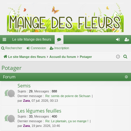
Le site Mange des fleurs
ac
Rechercher
Connexion
Inscription
or
on
ns
R
co
Le site Mange des fleurs
Accueil du forum
u
Potager
ne
cri
e
ur
m
xi
pti
Potager
c
ci
s
on
on
Forum
h
e
s
Semis
r
Sujets
:
29
,
Messages
:
888
c
Dernier message :
Re: semis de poivre de Sichuan
par
Zara
, 07 juil. 2026, 00:13
h
e
Les légumes feuilles
r
Sujets
:
33
,
Messages
:
400
Dernier message :
Re: Le plantain, ça se mange !
par
Zara
, 19 janv. 2026, 10:46