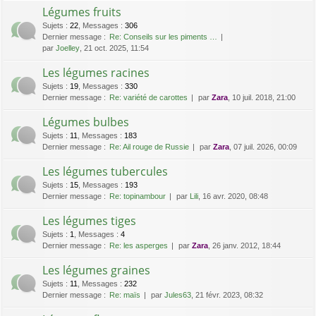
Légumes fruits
Sujets
:
22
,
Messages
:
306
Dernier message :
Re: Conseils sur les piments …
par
Joelley
, 21 oct. 2025, 11:54
Les légumes racines
Sujets
:
19
,
Messages
:
330
Dernier message :
Re: variété de carottes
par
Zara
, 10 juil. 2018, 21:00
Légumes bulbes
Sujets
:
11
,
Messages
:
183
Dernier message :
Re: Ail rouge de Russie
par
Zara
, 07 juil. 2026, 00:09
Les légumes tubercules
Sujets
:
15
,
Messages
:
193
Dernier message :
Re: topinambour
par
Lili
, 16 avr. 2020, 08:48
Les légumes tiges
Sujets
:
1
,
Messages
:
4
Dernier message :
Re: les asperges
par
Zara
, 26 janv. 2012, 18:44
Les légumes graines
Sujets
:
11
,
Messages
:
232
Dernier message :
Re: maïs
par
Jules63
, 21 févr. 2023, 08:32