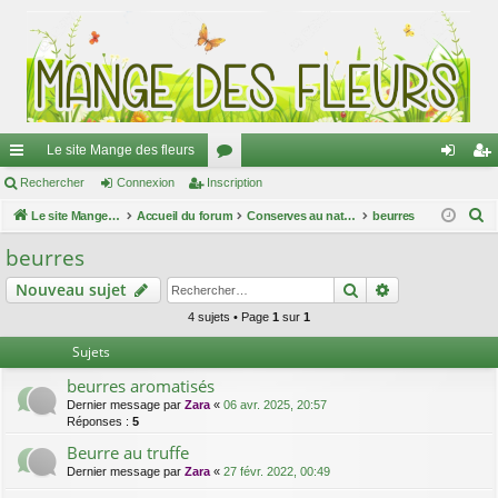
Le site Mange des fleurs
ac
Rechercher
Connexion
Inscription
or
on
ns
R
co
Le site Mange des fleurs
Accueil du forum
u
Conserves au naturel
beurres
ne
cri
e
ur
m
xi
pti
beurres
c
ci
s
on
on
Rechercher
Recherche av
Nouveau sujet
h
e
s
4 sujets • Page
1
sur
1
r
Sujets
c
beurres aromatisés
h
Dernier message par
Zara
«
06 avr. 2025, 20:57
e
Réponses :
5
r
Beurre au truffe
Dernier message par
Zara
«
27 févr. 2022, 00:49