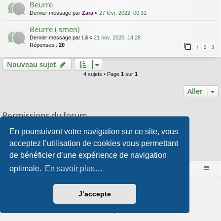
Beurre
Dernier message par
Zara
«
27 févr. 2022, 00:31
Beurre ( smen)
Dernier message par
Lili
«
21 nov. 2020, 14:28
Réponses :
20
1
2
3
Nouveau sujet
4 sujets • Page
1
sur
1
Aller
Permissions du forum
Vous
ne pouvez pas
publier de nouveaux sujets dans ce forum
En poursuivant votre navigation sur ce site, vous
Vous
ne pouvez pas
répondre aux sujets dans ce forum
Vous
ne pouvez pas
modifier vos messages dans ce forum
acceptez l’utilisation de cookies vous permettant
Vous
ne pouvez pas
supprimer vos messages dans ce forum
de bénéficier d’une expérience de navigation
Vous
ne pouvez pas
transférer de pièces jointes dans ce forum
optimale.
En savoir plus…
Le site Mange des fleurs
Accueil du forum
Développé par
phpBB
® Forum Software © phpBB Limited
J’accepte
Style par
Arty
- phpBB 3.3 par MrGaby
Traduction française officielle
©
Qiaeru
Confidentialité
|
Conditions