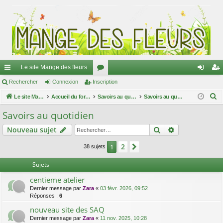
Le site Mange des fleurs
ac
Rechercher
Connexion
Inscription
or
on
ns
R
co
Le site Mange des fleurs
Accueil du forum
u
Savoirs au quotidien
Savoirs au quotidien
ne
cri
e
ur
m
xi
pti
Savoirs au quotidien
c
ci
s
on
on
Rechercher
Recherche av
Nouveau sujet
h
e
s
2
1
Suivant
38 sujets
r
c
Sujets
h
centieme atelier
e
Dernier message par
Zara
«
03 févr. 2026, 09:52
r
Réponses :
6
nouveau site des SAQ
Dernier message par
Zara
«
11 nov. 2025, 10:28