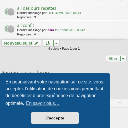
ail des ours recettes
Dernier message par
Lili
«
16 avr. 2020, 08:44
Réponses :
3
ail confit
Dernier message par
Zara
«
07 août 2016, 09:42
Réponses :
4
Nouveau sujet
4 sujets • Page
1
sur
1
Aller
Permissions du forum
Vous
ne pouvez pas
publier de nouveaux sujets dans ce forum
En poursuivant votre navigation sur ce site, vous
Vous
ne pouvez pas
répondre aux sujets dans ce forum
Vous
ne pouvez pas
modifier vos messages dans ce forum
acceptez l’utilisation de cookies vous permettant
Vous
ne pouvez pas
supprimer vos messages dans ce forum
de bénéficier d’une expérience de navigation
Vous
ne pouvez pas
transférer de pièces jointes dans ce forum
optimale.
En savoir plus…
Le site Mange des fleurs
Accueil du forum
Développé par
phpBB
® Forum Software © phpBB Limited
J’accepte
Style par
Arty
- phpBB 3.3 par MrGaby
Traduction française officielle
©
Qiaeru