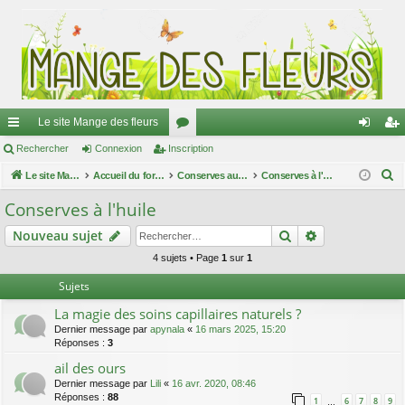
Le site Mange des fleurs
ac
Rechercher
Connexion
Inscription
or
on
ns
R
co
Le site Mange des fleurs
Accueil du forum
u
Conserves au naturel
Conserves à l'huile
ne
cri
e
ur
m
xi
pti
Conserves à l'huile
c
ci
s
on
on
Rechercher
Recherche av
Nouveau sujet
h
e
s
4 sujets • Page
1
sur
1
r
Sujets
c
La magie des soins capillaires naturels ?
h
Dernier message par
apynala
«
16 mars 2025, 15:20
e
Réponses :
3
r
ail des ours
Dernier message par
Lili
«
16 avr. 2020, 08:46
Réponses :
88
1
6
7
8
9
…