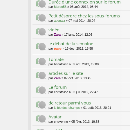
Durée d'une connexion sur le forum
par
Marco53
»
03 août 2014, 08:44
Petit désordre chez les sous-forums
par
apynala
»
07 mai 2014, 20:04
vidéo
par
Zara
»
17 janv. 2014, 12:03
le débat de la semaine
par
papy
»
16 déc. 2012, 18:58
Tomate
par
banatolien
»
02 oct. 2013, 19:00
articles sur le site
par
Zara
»
07 oct. 2013, 13:45
Le forum
par
christaline
»
02 juil. 2012, 22:47
de retour parmi vous
par
la fée des champs
»
01 août 2013, 20:21
Avatar
par
cheyenne
»
05 févr. 2013, 19:53