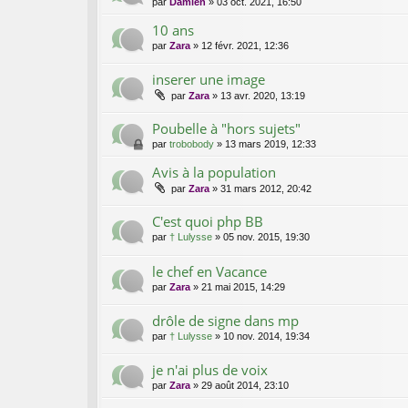
par
Damien
»
03 oct. 2021, 16:50
10 ans
par
Zara
»
12 févr. 2021, 12:36
inserer une image
par
Zara
»
13 avr. 2020, 13:19
Poubelle à "hors sujets"
par
trobobody
»
13 mars 2019, 12:33
Avis à la population
par
Zara
»
31 mars 2012, 20:42
C'est quoi php BB
par
† Lulysse
»
05 nov. 2015, 19:30
le chef en Vacance
par
Zara
»
21 mai 2015, 14:29
drôle de signe dans mp
par
† Lulysse
»
10 nov. 2014, 19:34
je n'ai plus de voix
par
Zara
»
29 août 2014, 23:10