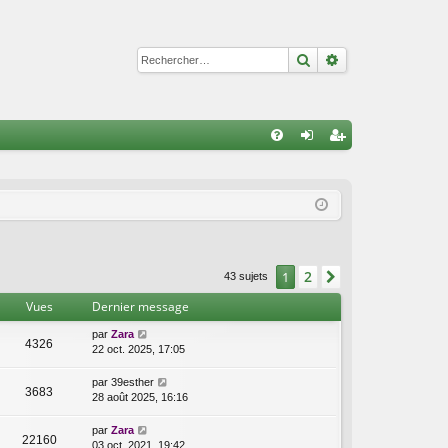
Rechercher
Recherche avan
R
FA
on
ns
Q
ne
cri
xi
pti
on
on
2
1
Suivant
43 sujets
Vues
Dernier message
par
Zara
4326
22 oct. 2025, 17:05
par
39esther
3683
28 août 2025, 16:16
par
Zara
22160
03 oct. 2021, 19:42