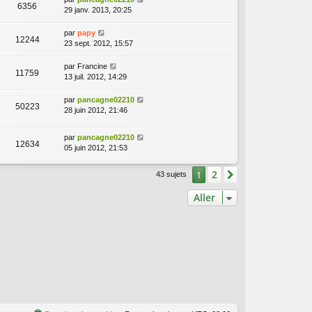
6356
29 janv. 2013, 20:25
par
papy
12244
23 sept. 2012, 15:57
par
Francine
11759
13 juil. 2012, 14:29
par
pancagne02210
50223
28 juin 2012, 21:46
par
pancagne02210
12634
05 juin 2012, 21:53
2
1
Suivant
43 sujets
Aller