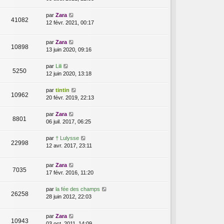
par
Zara
41082
12 févr. 2021, 00:17
par
Zara
10898
13 juin 2020, 09:16
par
Lili
5250
12 juin 2020, 13:18
par
tintin
10962
20 févr. 2019, 22:13
par
Zara
8801
06 juil. 2017, 06:25
par
† Lulysse
22998
12 avr. 2017, 23:11
par
Zara
7035
17 févr. 2016, 11:20
par
la fée des champs
26258
28 juin 2012, 22:03
par
Zara
10943
03 oct. 2011, 14:09