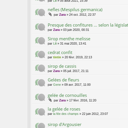
par
Lili
»
05 août 2021, 15:39
nefles (Mespilus germanica)
par
Zara
»
24 oct. 2012, 22:37
Presque des confitures ... selon la législa
par
Zara
»
03 juin 2020, 00:31
Sirop menthe melisse
par
Lili
»
31 mai 2020, 13:41
cedrat confit
par
tintin
»
20 févr. 2019, 22:13
sirop de cassis
par
Zara
»
05 juil. 2017, 21:11
Gelées de fleurs
par
Gene
»
09 avr. 2017, 11:00
gelée de cornouilles
par
Zara
»
17 févr. 2016, 11:20
la gelée de roses
par
la fée des champs
»
22 juin 2012, 23:07
sirop d'Argousier