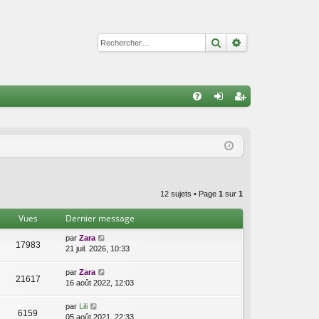
Rechercher
Recherche avan
R
FA
on
ns
Q
ne
cri
xi
pti
on
on
12 sujets • Page
1
sur
1
Vues
Dernier message
par
Zara
17983
21 juil. 2026, 10:33
par
Zara
21617
16 août 2022, 12:03
par
Lili
6159
05 août 2021, 22:33