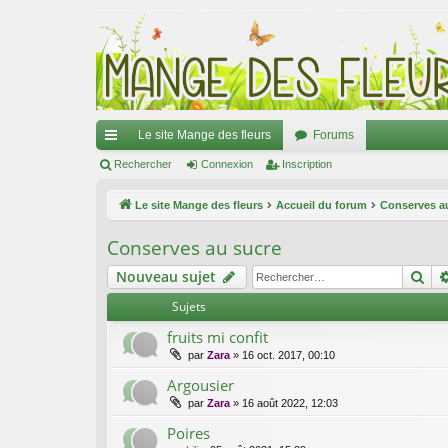
Le site Mange des fleurs
Forums
ac
Rechercher
Connexion
Inscription
co
Le site Mange des fleurs
Accueil du forum
Conserves au
ur
Conserves au sucre
ci
Re
Nouveau sujet
s
Sujets
fruits mi confit
par
Zara
»
16 oct. 2017, 00:10
Argousier
par
Zara
»
16 août 2022, 12:03
Poires