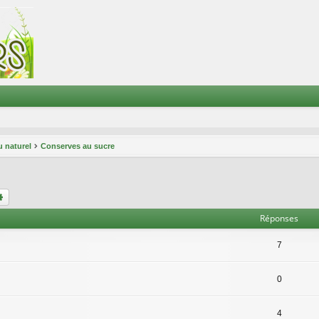
 naturel
Conserves au sucre
chercher
Recherche avancée
Réponses
7
0
4