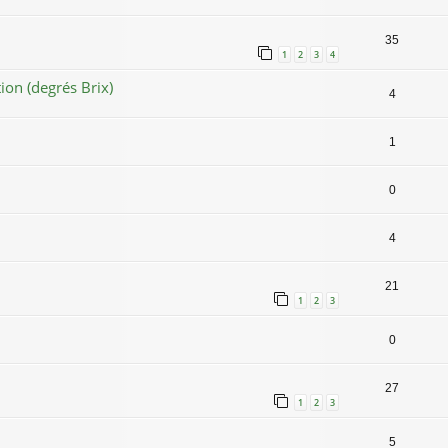
35
1
2
3
4
tion (degrés Brix)
4
1
0
4
21
1
2
3
0
27
1
2
3
5