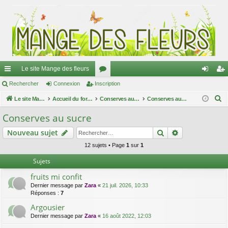
Le site Mange des fleurs
ac
Rechercher
Connexion
Inscription
or
on
ns
R
co
Le site Mange des fleurs
Accueil du forum
u
Conserves au naturel
Conserves au sucre
ne
cri
e
ur
m
xi
pti
Conserves au sucre
c
ci
s
on
on
Rechercher
Recherche av
Nouveau sujet
h
e
s
12 sujets • Page
1
sur
1
r
Sujets
c
fruits mi confit
h
Dernier message par
Zara
«
21 juil. 2026, 10:33
e
Réponses :
7
r
Argousier
Dernier message par
Zara
«
16 août 2022, 12:03