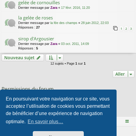
gelée de cornouilles
Dernier message par
Zara
«
17 févr. 2016, 11:20
la gelée de roses
Dernier message par
la fée des champs
«
28 juin 2012, 22:03
Réponses :
27
1
2
3
sirop d'Argousier
Dernier message par
Zara
«
03 oct. 2011, 14:09
Réponses :
5
Nouveau sujet
12 sujets • Page
1
sur
1
Aller
Permissions du forum
Vous
ne pouvez pas
publier de nouveaux sujets dans ce forum
En poursuivant votre navigation sur ce site, vous
Vous
ne pouvez pas
répondre aux sujets dans ce forum
Vous
ne pouvez pas
modifier vos messages dans ce forum
acceptez l’utilisation de cookies vous permettant
Vous
ne pouvez pas
supprimer vos messages dans ce forum
de bénéficier d’une expérience de navigation
Vous
ne pouvez pas
transférer de pièces jointes dans ce forum
optimale.
En savoir plus…
Le site Mange des fleurs
Accueil du forum
Développé par
phpBB
® Forum Software © phpBB Limited