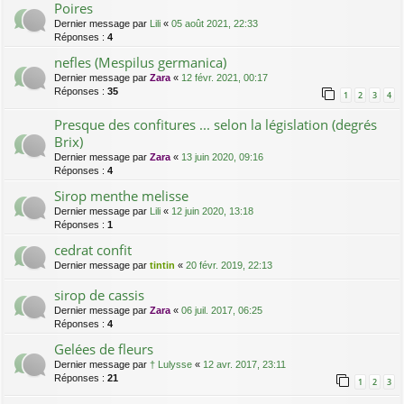
Poires
Dernier message par
Lili
«
05 août 2021, 22:33
Réponses :
4
nefles (Mespilus germanica)
Dernier message par
Zara
«
12 févr. 2021, 00:17
Réponses :
35
1
2
3
4
Presque des confitures ... selon la législation (degrés
Brix)
Dernier message par
Zara
«
13 juin 2020, 09:16
Réponses :
4
Sirop menthe melisse
Dernier message par
Lili
«
12 juin 2020, 13:18
Réponses :
1
cedrat confit
Dernier message par
tintin
«
20 févr. 2019, 22:13
sirop de cassis
Dernier message par
Zara
«
06 juil. 2017, 06:25
Réponses :
4
Gelées de fleurs
Dernier message par
† Lulysse
«
12 avr. 2017, 23:11
Réponses :
21
1
2
3