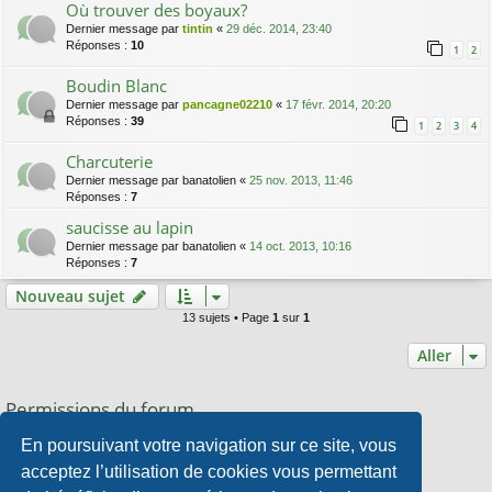
Où trouver des boyaux?
Dernier message par
tintin
«
29 déc. 2014, 23:40
Réponses :
10
1
2
Boudin Blanc
Dernier message par
pancagne02210
«
17 févr. 2014, 20:20
Réponses :
39
1
2
3
4
Charcuterie
Dernier message par
banatolien
«
25 nov. 2013, 11:46
Réponses :
7
saucisse au lapin
Dernier message par
banatolien
«
14 oct. 2013, 10:16
Réponses :
7
Nouveau sujet
13 sujets • Page
1
sur
1
Aller
Permissions du forum
Vous
ne pouvez pas
publier de nouveaux sujets dans ce forum
En poursuivant votre navigation sur ce site, vous
Vous
ne pouvez pas
répondre aux sujets dans ce forum
Vous
ne pouvez pas
modifier vos messages dans ce forum
acceptez l’utilisation de cookies vous permettant
Vous
ne pouvez pas
supprimer vos messages dans ce forum