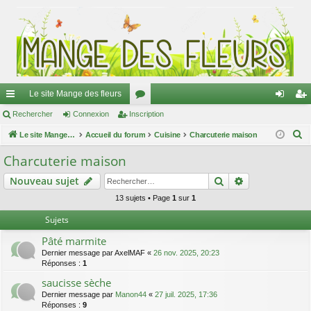
Le site Mange des fleurs
ac
Rechercher
Connexion
Inscription
or
on
ns
R
co
Le site Mange des fleurs
Accueil du forum
u
Cuisine
Charcuterie maison
ne
cri
e
ur
m
xi
pti
Charcuterie maison
c
ci
s
on
on
Rechercher
Recherche av
Nouveau sujet
h
e
s
13 sujets • Page
1
sur
1
r
Sujets
c
Pâté marmite
h
Dernier message par
AxelMAF
«
26 nov. 2025, 20:23
e
Réponses :
1
r
saucisse sèche
Dernier message par
Manon44
«
27 juil. 2025, 17:36
Réponses :
9