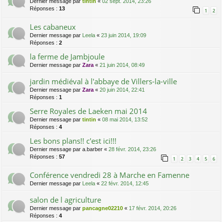
Dernier message par
tintin
«
02 sept. 2014, 23:26
Réponses :
13
1
2
Les cabaneux
Dernier message par
Leela
«
23 juin 2014, 19:09
Réponses :
2
la ferme de Jambjoule
Dernier message par
Zara
«
21 juin 2014, 08:49
jardin médiéval à l'abbaye de Villers-la-ville
Dernier message par
Zara
«
20 juin 2014, 22:41
Réponses :
1
Serre Royales de Laeken mai 2014
Dernier message par
tintin
«
08 mai 2014, 13:52
Réponses :
4
Les bons plans!! c'est ici!!!
Dernier message par
a.barber
«
28 févr. 2014, 23:26
Réponses :
57
1
2
3
4
5
6
Conférence vendredi 28 à Marche en Famenne
Dernier message par
Leela
«
22 févr. 2014, 12:45
salon de l agriculture
Dernier message par
pancagne02210
«
17 févr. 2014, 20:26
Réponses :
4