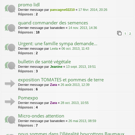
promo lidl
Dernier message par
pancagne02210
«
17 févr. 2014, 20:26
Réponses :
2
quand commander des semences
Dernier message par
banatolien
«
14 nov. 2013, 14:36
Réponses :
18
1
2
Urgent: une famille sympa demande...
Dernier message par
Leela
«
06 oct. 2013, 11:43
Réponses :
2
bulletin de santé végétale
Dernier message par
Jeanine
«
13 sept. 2013, 19:51
Réponses :
3
exposition TOMATES et pommes de terre
Dernier message par
Zara
«
26 août 2013, 12:39
Réponses :
6
Pomexpo
Dernier message par
Zara
«
28 oct. 2013, 10:55
Réponses :
4
Micro-ondes attention
Dernier message par
banatolien
«
26 mai 2013, 08:59
Réponses :
7
nous sommes dans l'illégalité boycottons Baumaux