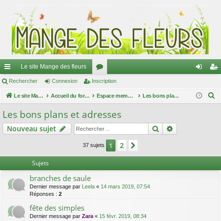
Le site Mange des fleurs
ac
Rechercher
Connexion
Inscription
or
on
ns
R
co
Le site Mange des fleurs
Accueil du forum
u
Espace membres
Les bons plans et adresses
ne
cri
e
ur
m
xi
pti
Les bons plans et adresses
c
ci
s
on
on
Rechercher
Recherche av
Nouveau sujet
h
e
s
2
1
Suivant
37 sujets
r
c
Sujets
h
branches de saule
e
Dernier message par
Leela
«
14 mars 2019, 07:54
r
Réponses :
2
fête des simples
Dernier message par
Zara
«
15 févr. 2019, 08:34